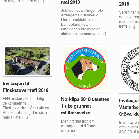
fra helgen. Referater […]
mai 2018
2018
Jubileumsutstillingen ble
Våren har nå
arrangert av Buskerud
og FFN-tref
Harehundklubb ved
med stormskri
Lampeland hotell.
treffet […]
Utstillingen ble avholdt i
strålende sommervær, […]
Invitasjon til
Finskstøvertreff 2018
Norkilpa 2018 utsettes
FFN ønsker alle hjertelig
Invitasjo
velkommen til
1 uke grunnet
Västerbo
Finskstøvertreff, Årsmøte og
militærøvelse
Årsmøteutstilling den siste
Stövarkl
helga i mai […]
Mer informasjon om
Informasjon
arrangementet finner
om QVINN
dere her
30/9 2018 k