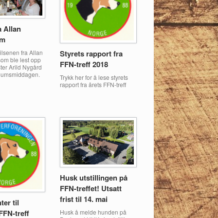
a Allan
öm
ilsenen fra Allan
Styrets rapport fra
om ble lest opp
FFN-treff 2018
ter Arild Nygård
leumsmiddagen.
Trykk her for å lese styrets
rapport fra årets FFN-treff
Husk utstillingen på
FFN-treffet! Utsatt
frist til 14. mai
er til
Husk å melde hunden på
FFN-treff