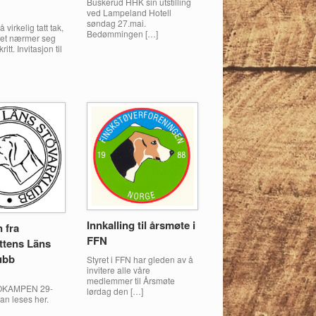
Buskerud HHK sin utstilling
ved Lampeland Hotell
søndag 27.mai.
 virkelig tatt tak,
Bedømmingen […]
fet nærmer seg
tt. Invitasjon til
Innkalling til årsmøte i
n fra
FFN
ttens Läns
ubb
Styret i FFN har gleden av å
invitere alle våre
medlemmer til Årsmøte
OKAMPEN 29-
lørdag den […]
an leses her.