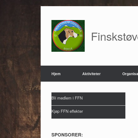
Skip
to
content
Finskstø
Hjem
Aktiviteter
Organisa
Bli medlem i FFN
Kjøp FFN effekter
SPONSORER: