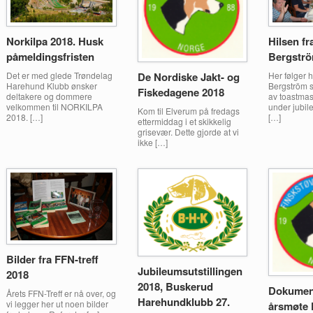
Norkilpa 2018. Husk
Hilsen fr
påmeldingsfristen
Bergstr
Det er med glede Trøndelag
Her følger h
De Nordiske Jakt- og
Harehund Klubb ønsker
Bergström s
Fiskedagene 2018
deltakere og dommere
av toastmas
velkommen til NORKILPA
under jubi
Kom til Elverum på fredags
2018. […]
[…]
ettermiddag i et skikkelig
grisevær. Dette gjorde at vi
ikke […]
Bilder fra FFN-treff
Jubileumsutstillingen
2018
2018, Buskerud
Dokument
Årets FFN-Treff er nå over, og
Harehundklubb 27.
vi legger her ut noen bilder
årsmøte 