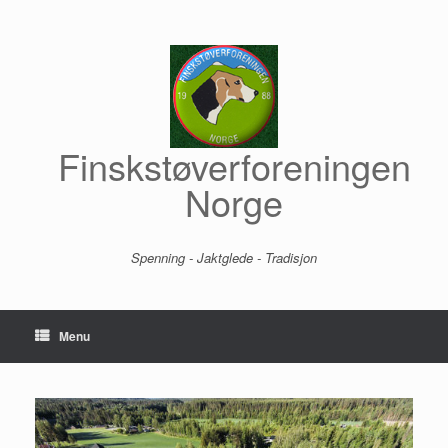
Skip
to
content
Finskstøverforeningen
Norge
Spenning - Jaktglede - Tradisjon
Menu