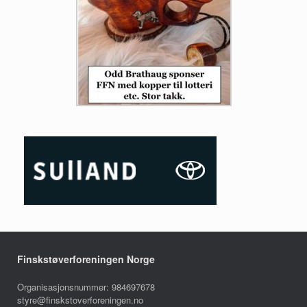
Finskstøverforeningen Norge
Organisasjonsnummer: 984697678
styre@finskstoverforeningen.no