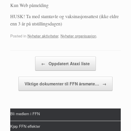
Kun Web påmelding
HUSK! Ta med stamtavle og vaksinasjonsattest (ikke eldre
enn 3 år på utstillingsdagen)
Posted in
Nyheter aktiviteter
,
Nyheter organisasjon
.
Post navigation
←
Oppdatert Ataxi liste
Viktige dokumenter til FFN årsmøte…
→
Bli medlem i FFN
Kjøp FFN effekter