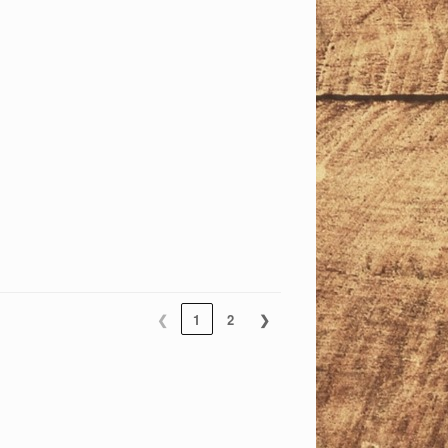
❮
1
2
❯