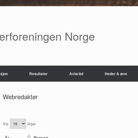
verforeningen Norge
sjon
Resultater
Avlsråd
Heder & ære
Webredaktør
Vis
linjer
År
Person