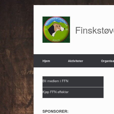
Skip
to
content
Finskstø
Hjem
Aktiviteter
Organisa
Bli medlem i FFN
Kjøp FFN effekter
SPONSORER: