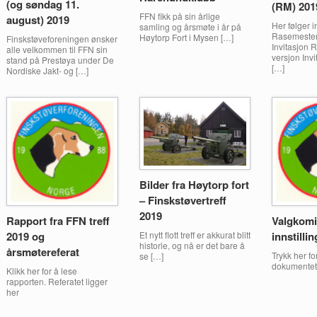
(og søndag 11.
(RM) 201
FFN fikk på sin årlige
august) 2019
Her følger 
samling og årsmøte i år på
Rasemester
Høytorp Fort i Mysen […]
Finskstøveforeningen ønsker
Invitasjon 
alle velkommen til FFN sin
versjon Inv
stand på Prestøya under De
[…]
Nordiske Jakt- og […]
Bilder fra Høytorp fort
– Finskstøvertreff
2019
Rapport fra FFN treff
Valgkomi
Et nytt flott treff er akkurat blitt
2019 og
innstillin
historie, og nå er det bare å
årsmøtereferat
Trykk her fo
se […]
dokumentet
Klikk her for å lese
rapporten. Referatet ligger
her