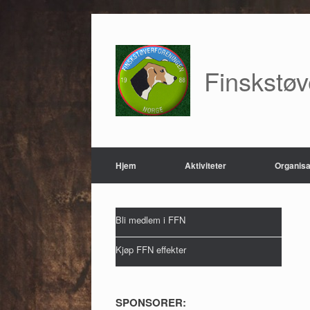
Skip
to
content
Finskstø
Hjem
Aktiviteter
Organisa
Bli medlem i FFN
Kjøp FFN effekter
SPONSORER: