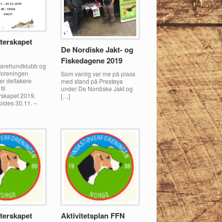
terskapet
De Nordiske Jakt- og
Fiskedagene 2019
arehundklubb og
foreningen
Som vanlig var me på plass
r deltakere
med stand på Prestøya
il
under De Nordiske Jakt og
skapet 2019.
[…]
ldes 30.11. –
terskapet
Aktivitetsplan FFN