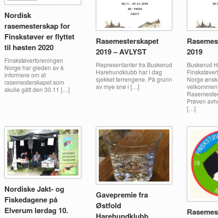
Nordisk
rasemesterskap for
Finskstøver er flyttet
Rasemesterskapet
Rasemes
til høsten 2020
2019 – AVLYST
2019
Finskstøverforeningen
Representanter fra Buskerud
Buskerud H
Norge har gleden av å
Harehundklubb har i dag
Finskstøver
informere om at
sjekket terrengene. På grunn
Norge ønske
rasemesterskapet som
av mye snø i […]
velkommen t
skulle gått den 30.11 […]
Rasemester
Prøven avho
[…]
Nordiske Jakt- og
Gavepremie fra
Fiskedagene på
Østfold
Elverum lørdag 10.
Rasemes
Harehundklubb