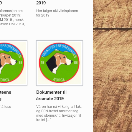
9
2019
informasjon om
Her følger aktivitetsplanen
skapet 2019:
for 2019
RM 2019 , norsk
itation RM 2019,
teens
Dokumenter til
g
årsmøte 2019
r å lese
Våren har nå virkelig tatt tak,
.
og FFN-treffet nærmer seg
med stormskritt. Invitasjon til
treffet […]