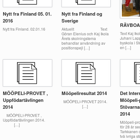
Nytt fra Finland 05. 01.
Nytt fra Finland og
2016
Sverige
RÄVBOA-
Nytt fra Finland. 02.01.16
Aktuellt Text
Text Kaj Iko
Göran Elenius och Kaj Ikola
Juhani Lapp
Årets skolningstema
byskola i S
behandlar användning av
en […]
positionspejl […]
MÖÖPELI-PROVET ,
Mööpeliresultat 2014
Det Inter
Uppfödartävlingen
Mööpeli-
MÖÖPELI-PROVET 2014.
2014
[…]
Stövarna
2014
MÖÖPELI-PROVET ,
Uppfödartävlingen 2014.
Mööpeli-pr
[…]
för 28 år se
Tarkkanen o
två ivriga s