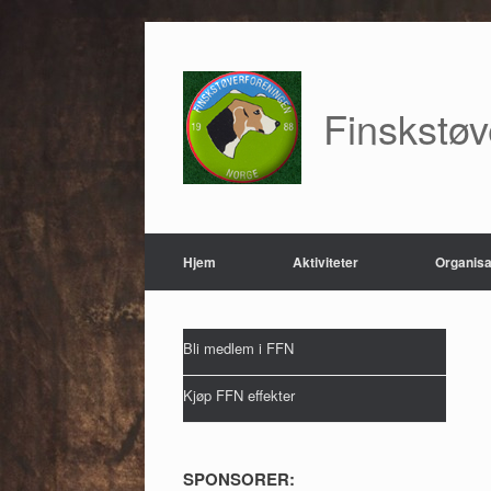
Skip
to
content
Finskstø
Hjem
Aktiviteter
Organisa
Bli medlem i FFN
Kjøp FFN effekter
SPONSORER: