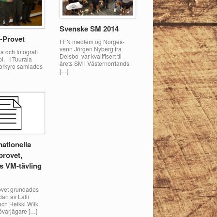
Svenske SM 2014
Provet
FFN medlem og Norges-
venn Jörgen Nyberg fra
la och fotografi
Delsbo var kvalifisert til
i. I Tuurala
årets SM i Västernorrlands
torkyro samlades
[…]
nationella
provet,
s VM-tävling
ovet grundades
dan av Lalli
ch Heikki Wiik,
tövarjägare […]