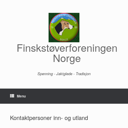
Skip
to
content
Finskstøverforeningen
Norge
Spenning - Jaktglede - Tradisjon
Menu
Kontaktpersoner inn- og utland