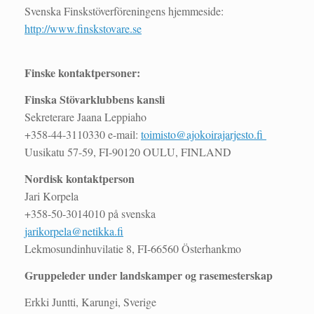
Svenska Finskstöverföreningens hjemmeside:
http://www.finskstovare.se
Finske kontaktpersoner:
Finska Stövarklubbens kansli
Sekreterare Jaana Leppiaho
+358-44-3110330 e-mail:
toimisto@ajokoirajarjesto.fi
Uusikatu 57-59, FI-90120 OULU, FINLAND
Nordisk kontaktperson
Jari Korpela
+358-50-3014010 på svenska
jarikorpela@netikka.fi
Lekmosundinhuvilatie 8, FI-66560 Österhankmo
Gruppeleder under landskamper og rasemesterskap
Erkki Juntti, Karungi, Sverige