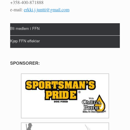
+358-400-871888
e-mail:
erkki.j.juntti@gmail.com
Bli medlem i FFN
Kjøp FFN effekter
SPONSORER: