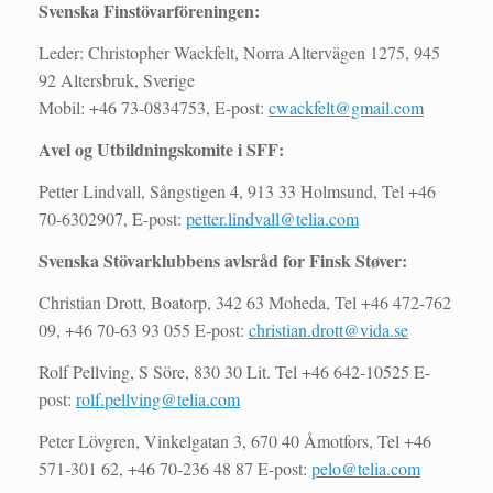
Svenska Finstövarföreningen:
Leder: Christopher Wackfelt, Norra Altervägen 1275, 945
92 Altersbruk, Sverige
Mobil: +46 73-0834753, E-post:
cwackfelt@gmail.com
Avel og Utbildningskomite i SFF:
Petter Lindvall, Sångstigen 4, 913 33 Holmsund, Tel +46
70-6302907, E-post:
petter.lindvall@telia.com
Svenska Stövarklubbens avlsråd for Finsk Støver:
Christian Drott, Boatorp, 342 63 Moheda, Tel +46 472-762
09, +46 70-63 93 055 E-post:
christian.drott@vida.se
Rolf Pellving, S Söre, 830 30 Lit. Tel +46 642-10525 E-
post:
rolf.pellving@telia.com
Peter Lövgren, Vinkelgatan 3, 670 40 Åmotfors, Tel +46
571-301 62, +46 70-236 48 87 E-post:
pelo@telia.com