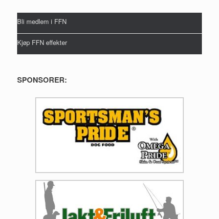
Bli medlem i FFN
Kjøp FFN effekter
SPONSORER: