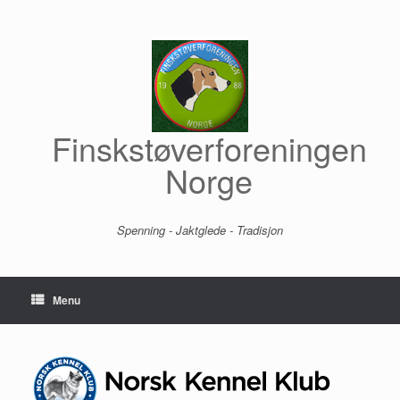
Skip
to
content
Finskstøverforeningen
Norge
Spenning - Jaktglede - Tradisjon
Menu