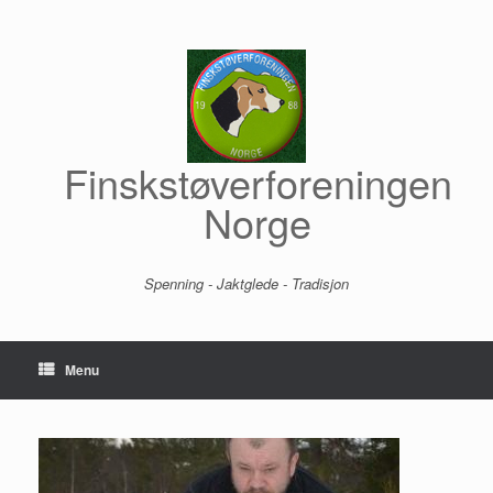
Skip
to
content
Finskstøverforeningen
Norge
Spenning - Jaktglede - Tradisjon
Menu