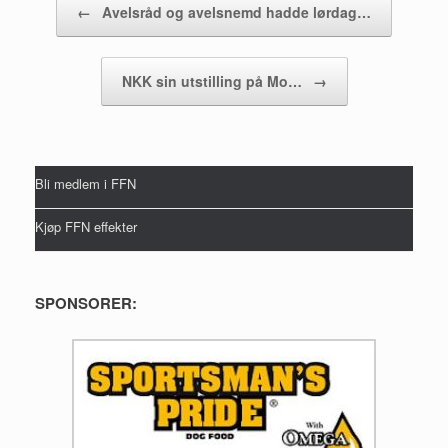
←
Avelsråd og avelsnemd hadde lørdag…
NKK sin utstilling på Mo…
→
Bli medlem i FFN
Kjøp FFN effekter
SPONSORER: