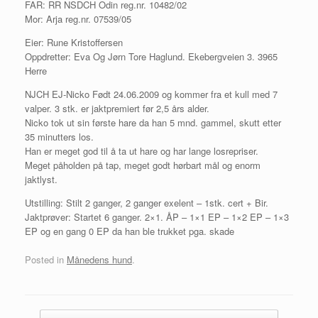
FAR: RR NSDCH Odin reg.nr. 10482/02
Mor: Arja reg.nr. 07539/05
Eier: Rune Kristoffersen
Oppdretter: Eva Og Jørn Tore Haglund. Ekebergveien 3. 3965
Herre
NJCH EJ-Nicko Født 24.06.2009 og kommer fra et kull med 7
valper. 3 stk. er jaktpremiert før 2,5 års alder.
Nicko tok ut sin første hare da han 5 mnd. gammel, skutt etter
35 minutters los.
Han er meget god til å ta ut hare og har lange losrepriser.
Meget påholden på tap, meget godt hørbart mål og enorm
jaktlyst.
Utstilling: Stilt 2 ganger, 2 ganger exelent – 1stk. cert + Bir.
Jaktprøver: Startet 6 ganger. 2×1. ÅP – 1×1 EP – 1×2 EP – 1×3
EP og en gang 0 EP da han ble trukket pga. skade
Posted in
Månedens hund
.
Post navigation