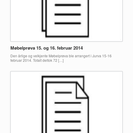
Møbelprøva 15. og 16. februar 2014
Den årlige og velkjente Møbelprøva ble arrangert i Jurva 15-16
februar 2014. Totalt deltok 72 […]