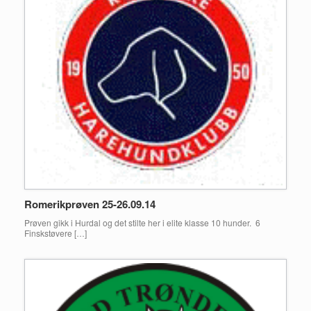
Romerikprøven 25-26.09.14
Prøven gikk i Hurdal og det stilte her i elite klasse 10 hunder. 6
Finskstøvere […]