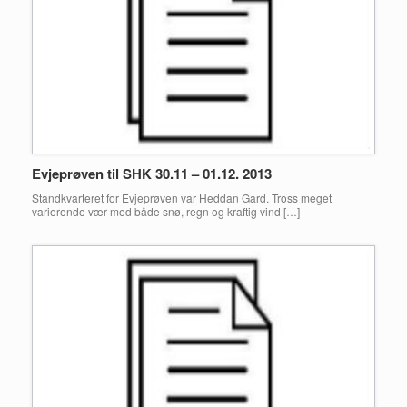
Evjeprøven til SHK 30.11 – 01.12. 2013
Standkvarteret for Evjeprøven var Heddan Gard. Tross meget
varierende vær med både snø, regn og kraftig vind […]