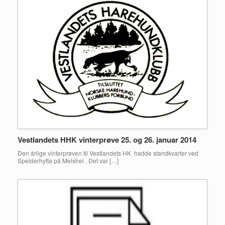
Vestlandets HHK vinterprøve 25. og 26. januar 2014
Den årlige vinterprøven til Vestlandets HK hadde standkvarter ved
Speiderhytta på Melshei . Det var […]