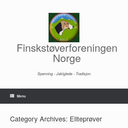
Skip
to
content
Finskstøverforeningen
Norge
Spenning - Jaktglede - Tradisjon
Menu
Category Archives:
Eliteprøver