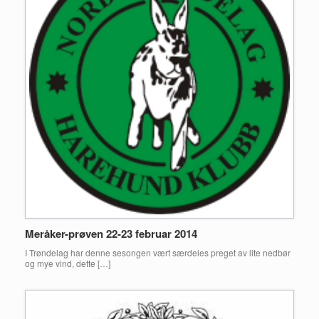
Meråker-prøven 22-23 februar 2014
I Trøndelag har denne sesongen vært særdeles preget av lite nedbør
og mye vind, dette […]