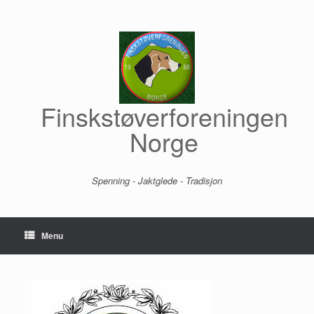
Skip
to
content
Finskstøverforeningen
Norge
Spenning - Jaktglede - Tradisjon
Menu