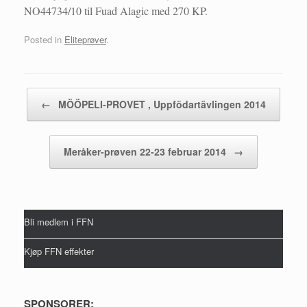
NO44734/10 til Fuad Alagic med 270 KP.
Posted in
Eliteprøver
.
Post navigation
←
MÖÖPELI-PROVET , Uppfödartävlingen 2014
Meråker-prøven 22-23 februar 2014
→
Bli medlem i FFN
Kjøp FFN effekter
SPONSORER: