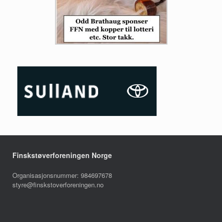
Finskstøverforeningen Norge
Organisasjonsnummer: 984697678
styre@finskstoverforeningen.no