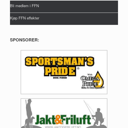
Bli medlem i FFN
Kjøp FFN effekter
SPONSORER: