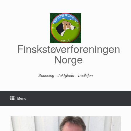
Skip
to
content
Finskstøverforeningen
Norge
Spenning - Jaktglede - Tradisjon
Menu