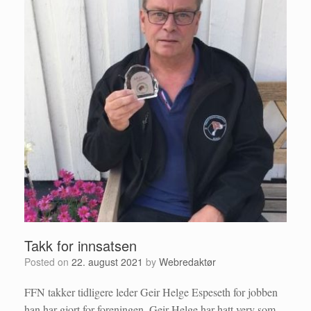
Takk for innsatsen
Posted on
22. august 2021
by
Webredaktør
FFN takker tidligere leder Geir Helge Espeseth for jobben
han har gjort for foreningen. Geir Helge har hatt verv som