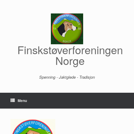
Skip
to
content
Finskstøverforeningen
Norge
Spenning - Jaktglede - Tradisjon
Menu