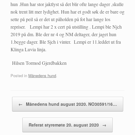
hun .Hun har stor jaktlyst så det blir ofte lange dager ,skulle
nok trent litt mer lydighet. Hun har et godt søk de er bare og
sette på peil så er det ut påholden på fot har lange los
repriser. Lempi har 2 x cert på utstilling . Lempi ble Njch
2019 på dm. Ble der nr 4 og NM deltager, der jaget hun
1.begge dager. Ble Sjch i vinter. Lempi er 11.leddet ut fra
Klinga Luvia linja.
Hilsen Tormod Gjerdbakken
Posted in
Månedens hund
.
Post navigation
←
Månedens hund august 2020. NO30591/16…
Referat styremøte 20. august 2020
→