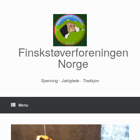
Skip
to
content
Finskstøverforeningen
Norge
Spenning - Jaktglede - Tradisjon
Menu