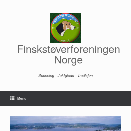
Skip
to
content
Finskstøverforeningen
Norge
Spenning - Jaktglede - Tradisjon
Menu