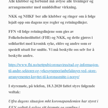
Alle klubber og forbund må avlyse alle treninger og
arrangementer med umiddelbar virkning.
NKK og NHKF ber alle klubber og ringer om å følge
lojalt opp om dagens nye regler og retningslinjer.
FFN vil følge retningslinjene som gies av
Folkehelseinstituttet (FHI) og NKK, og dette gjøres i
solidaritet med kronisk syke, eldre og andre som er
spesielt utsatt for smitte. Vi må beskytte oss selv for å
beskytte andre.
https://www.fhi.no/nettpub/coronavirus/rad-og-informasjon-
til-andre-sektorer-og-yrkesgrupper/anbefalinger-ved–store-
arrangementer-knyttet-til-koronasmitte-i-norge/
I styremøte, på telefon, 18.3.2020 fattet styre følgende
vedtak:
Utfra dagens situasjon mht koronapandemien har styret i
FFN vedtatt å avlyse sitt årsmøte og samling i