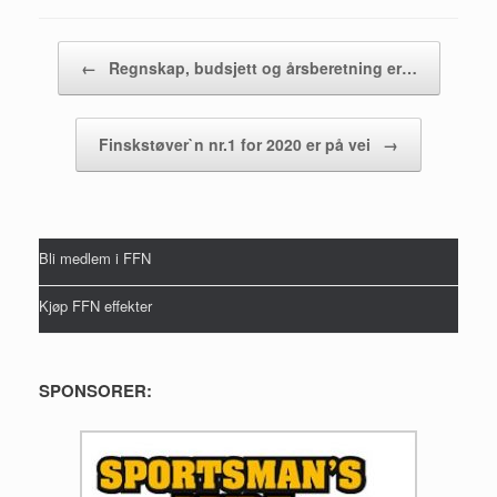
Post navigation
←
Regnskap, budsjett og årsberetning er…
Finskstøver`n nr.1 for 2020 er på vei
→
Bli medlem i FFN
Kjøp FFN effekter
SPONSORER: