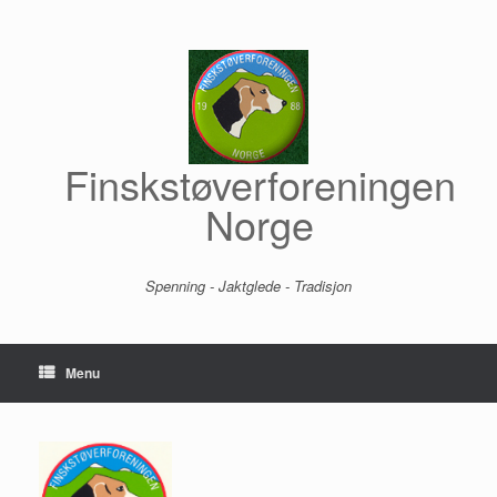
Skip
to
content
Finskstøverforeningen
Norge
Spenning - Jaktglede - Tradisjon
Menu