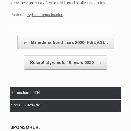
være beskjeden av å vise det frem for alle oss andre.
Posted in
Nyheter organisasjon
.
Post navigation
←
Månedens hund mars 2020. NJ(D)CH…
Referat styremøte 19. mars 2020
→
Bli medlem i FFN
Kjøp FFN effekter
SPONSORER: