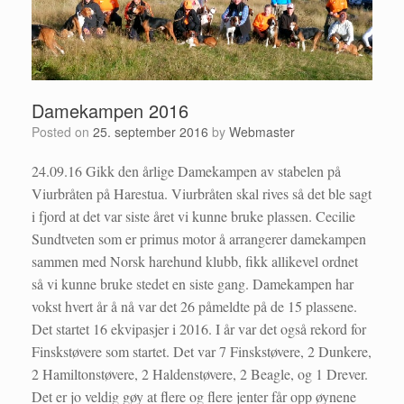
Damekampen 2016
Posted on
25. september 2016
by
Webmaster
24.09.16 Gikk den årlige Damekampen av stabelen på
Viurbråten på Harestua. Viurbråten skal rives så det ble sagt
i fjord at det var siste året vi kunne bruke plassen. Cecilie
Sundtveten som er primus motor å arrangerer damekampen
sammen med Norsk harehund klubb, fikk allikevel ordnet
så vi kunne bruke stedet en siste gang. Damekampen har
vokst hvert år å nå var det 26 påmeldte på de 15 plassene.
Det startet 16 ekvipasjer i 2016. I år var det også rekord for
Finskstøvere som startet. Det var 7 Finskstøvere, 2 Dunkere,
2 Hamiltonstøvere, 2 Haldenstøvere, 2 Beagle, og 1 Drever.
Det er jo veldig gøy at flere og flere jenter får opp øynene