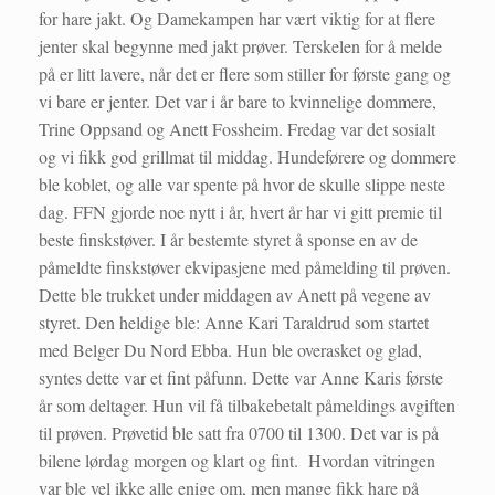
for hare jakt. Og Damekampen har vært viktig for at flere
jenter skal begynne med jakt prøver. Terskelen for å melde
på er litt lavere, når det er flere som stiller for første gang og
vi bare er jenter. Det var i år bare to kvinnelige dommere,
Trine Oppsand og Anett Fossheim. Fredag var det sosialt
og vi fikk god grillmat til middag. Hundeførere og dommere
ble koblet, og alle var spente på hvor de skulle slippe neste
dag. FFN gjorde noe nytt i år, hvert år har vi gitt premie til
beste finskstøver. I år bestemte styret å sponse en av de
påmeldte finskstøver ekvipasjene med påmelding til prøven.
Dette ble trukket under middagen av Anett på vegene av
styret. Den heldige ble: Anne Kari Taraldrud som startet
med Belger Du Nord Ebba. Hun ble overasket og glad,
syntes dette var et fint påfunn. Dette var Anne Karis første
år som deltager. Hun vil få tilbakebetalt påmeldings avgiften
til prøven. Prøvetid ble satt fra 0700 til 1300. Det var is på
bilene lørdag morgen og klart og fint. Hvordan vitringen
var ble vel ikke alle enige om, men mange fikk hare på