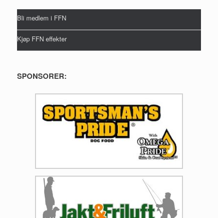
Bli medlem i FFN
Kjøp FFN effekter
SPONSORER: