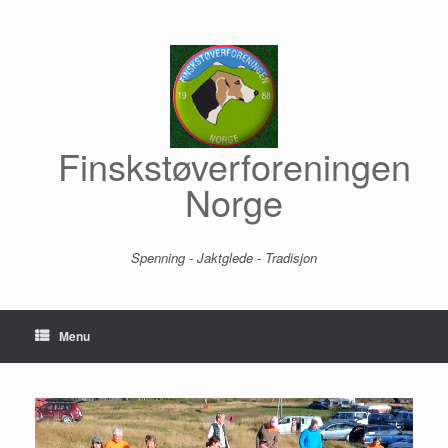
Skip
to
content
Finskstøverforeningen
Norge
Spenning - Jaktglede - Tradisjon
Menu