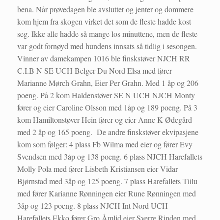
bena. Når prøvedagen ble avsluttet og jenter og dommere
kom hjem fra skogen virket det som de fleste hadde kost
seg. Ikke alle hadde så mange los minuttene, men de fleste
var godt fornøyd med hundens innsats så tidlig i sesongen.
Vinner av damekampen 1016 ble finskstøver NJCH RR
C.I.B N SE UCH Belger Du Nord Elsa med fører
Marianne Mørch Grahn, Eier Per Grahn. Med 1 åp og 206
poeng. På 2 kom Haldenstøver SE N UCH NJCH Monty
fører og eier Caroline Olsson med 1åp og 189 poeng. På 3
kom Hamiltonstøver Hein fører og eier Anne K Ødegård
med 2 åp og 165 poeng. De andre finskstøver ekvipasjene
kom som følger: 4 plass Fb Wilma med eier og fører Evy
Svendsen med 3åp og 138 poeng. 6 plass NJCH Harefallets
Molly Pola med fører Lisbeth Kristiansen eier Vidar
Bjørnstad med 3åp og 125 poeng. 7 plass Harefallets Tiilu
med fører Karianne Rønningen eier Rune Rønningen med
3åp og 123 poeng. 8 plass NJCH Int Nord UCH
Harefallets Ekko fører Gro Åmlid eier Sverre Rinden med