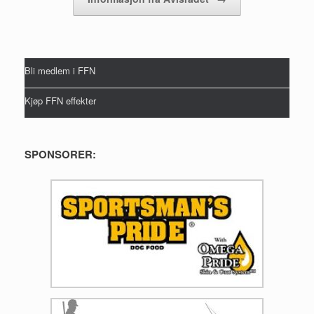
Bli medlem i FFN
Kjøp FFN effekter
SPONSORER: