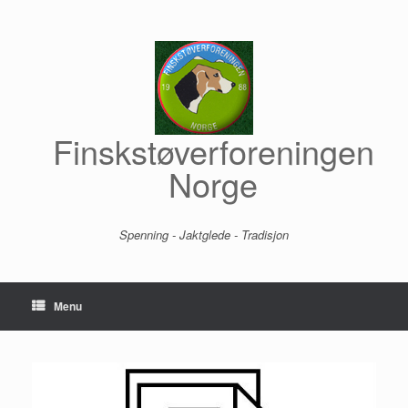
Skip
to
content
Finskstøverforeningen
Norge
Spenning - Jaktglede - Tradisjon
Menu