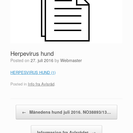
Herpevirus hund
Posted on
27. juli 2016
by
Webmaster
HERPESVIRUS HUND (1)
Posted in
Info fra Avlsråd
.
Post navigation
←
Månedens hund juli 2016. NO38893/13…
Informasjon fra Avlsrådet
→