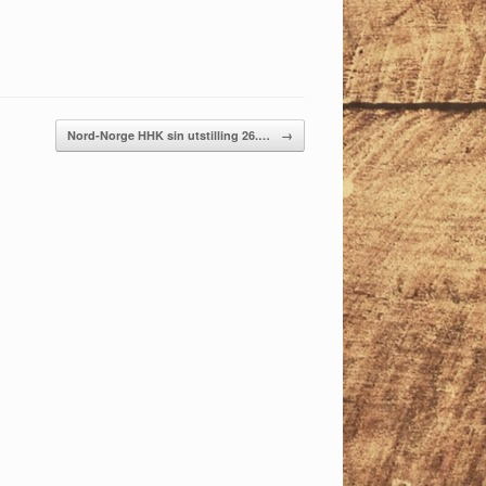
Nord-Norge HHK sin utstilling 26.…
→