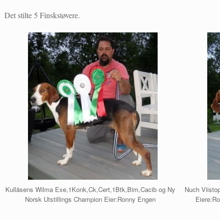
Det stilte 5 Finskstøvere.
Kullåsens Wilma Exe,1Konk,Ck,Cert,1Btk,Bim,Cacib og Ny
Nuch Viisto
Norsk Utstillings Champion Eier:Ronny Engen
Eiere:R