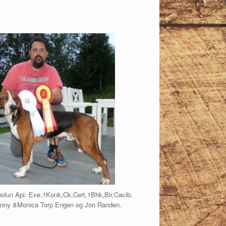
polun Api: Exe,1Konk,Ck,Cert,1Bhk,Bir,Cacib.
onny &Monica Torp Engen og Jon Randen.