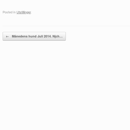
Posted in
Utstillinger
.
Post navigation
←
Månedens hund Juli 2014. Njch…