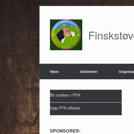
Skip
to
content
Finskstø
Hjem
Aktiviteter
Organisa
Bli medlem i FFN
Kjøp FFN effekter
SPONSORER: