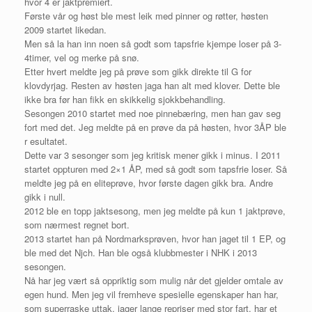
hvor 4 er jaktpremiert.
Første vår og høst ble mest leik med pinner og røtter, høsten
2009 startet likedan.
Men så la han inn noen så godt som tapsfrie kjempe loser på 3-
4timer, vel og merke på snø.
Etter hvert meldte jeg på prøve som gikk direkte til G for
klovdyrjag. Resten av høsten jaga han alt med klover. Dette ble
ikke bra før han fikk en skikkelig sjokkbehandling.
Sesongen 2010 startet med noe pinnebæring, men han gav seg
fort med det. Jeg meldte på en prøve da på høsten, hvor 3ÅP ble
r esultatet.
Dette var 3 sesonger som jeg kritisk mener gikk i minus. I 2011
startet oppturen med 2×1 ÅP, med så godt som tapsfrie loser. Så
meldte jeg på en eliteprøve, hvor første dagen gikk bra. Andre
gikk i null.
2012 ble en topp jaktsesong, men jeg meldte på kun 1 jaktprøve,
som nærmest regnet bort.
2013 startet han på Nordmarksprøven, hvor han jaget til 1 EP, og
ble med det Njch. Han ble også klubbmester i NHK i 2013
sesongen.
Nå har jeg vært så oppriktig som mulig når det gjelder omtale av
egen hund. Men jeg vil fremheve spesielle egenskaper han har,
som superraske uttak, jager lange repriser med stor fart, har et