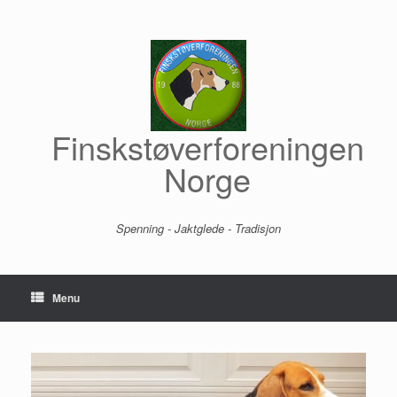
Skip
to
content
Finskstøverforeningen
Norge
Spenning - Jaktglede - Tradisjon
Menu