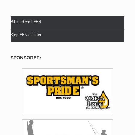
Bli medlem i FFN
Kjøp FFN effekter
SPONSORER: