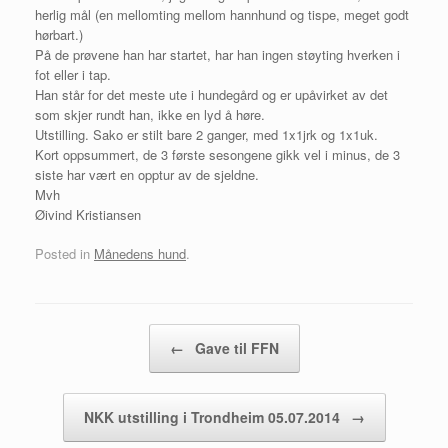
herlig mål (en mellomting mellom hannhund og tispe, meget godt
hørbart.)
På de prøvene han har startet, har han ingen støyting hverken i
fot eller i tap.
Han står for det meste ute i hundegård og er upåvirket av det
som skjer rundt han, ikke en lyd å høre.
Utstilling. Sako er stilt bare 2 ganger, med 1x1jrk og 1x1uk.
Kort oppsummert, de 3 første sesongene gikk vel i minus, de 3
siste har vært en opptur av de sjeldne.
Mvh
Øivind Kristiansen
Posted in
Månedens hund
.
Post navigation
←
Gave til FFN
NKK utstilling i Trondheim 05.07.2014
→