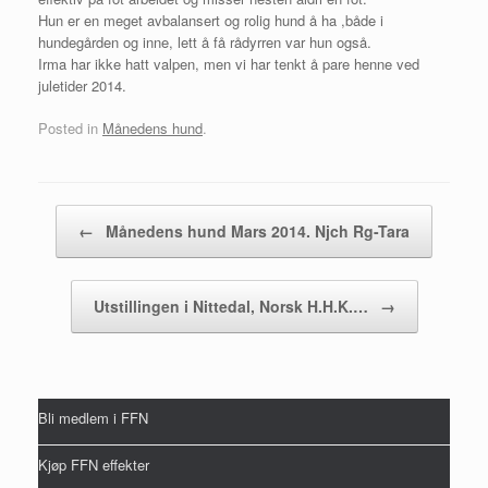
Hun er en meget avbalansert og rolig hund å ha ,både i
hundegården og inne, lett å få rådyrren var hun også.
Irma har ikke hatt valpen, men vi har tenkt å pare henne ved
juletider 2014.
Posted in
Månedens hund
.
Post navigation
←
Månedens hund Mars 2014. Njch Rg-Tara
Utstillingen i Nittedal, Norsk H.H.K.…
→
Bli medlem i FFN
Kjøp FFN effekter