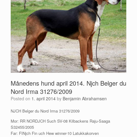
Månedens hund april 2014. Njch Belger du
Nord Irma 31276/2009
Posted on
1. april 2014
by
Benjamin Abrahamsen
NJCH Belger du Nord Irma 31276/2009
Mor: RR NORDJCH Such SV-08 Kilbackens Raju-Saaga
S32455/2005
Far: FINjch Fin uch Hew winner-10 Latukkakorven