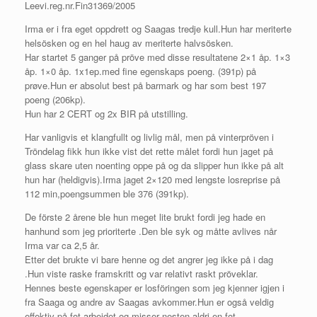
Leevi.reg.nr.Fin31369/2005
Irma er i fra eget oppdrett og Saagas tredje kull.Hun har meriterte
helsösken og en hel haug av meriterte halvsösken.
Har startet 5 ganger på pröve med disse resultatene 2×1 åp. 1×3
åp. 1×0 åp. 1x1ep.med fine egenskaps poeng. (391p) på
prøve.Hun er absolut best på barmark og har som best 197
poeng (206kp).
Hun har 2 CERT og 2x BIR på utstilling.
Har vanligvis et klangfullt og livlig mål, men på vinterpröven i
Tröndelag fikk hun ikke vist det rette målet fordi hun jaget på
glass skare uten noenting oppe på og da slipper hun ikke på alt
hun har (heldigvis).Irma jaget 2×120 med lengste losreprise på
112 min,poengsummen ble 376 (391kp).
De förste 2 årene ble hun meget lite brukt fordi jeg hade en
hanhund som jeg prioriterte .Den ble syk og måtte avlives når
Irma var ca 2,5 år.
Etter det brukte vi bare henne og det angrer jeg ikke på i dag
.Hun viste raske framskritt og var relativt raskt pröveklar.
Hennes beste egenskaper er losföringen som jeg kjenner igjen i
fra Saaga og andre av Saagas avkommer.Hun er også veldig
effektiv på fot arbeidet og misser nesten aldri en fot.