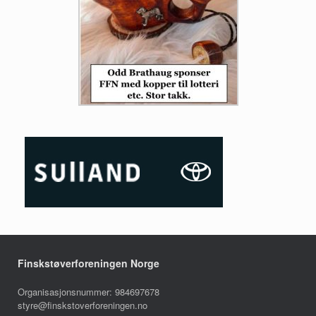
Finskstøverforeningen Norge
Organisasjonsnummer: 984697678
styre@finskstoverforeningen.no