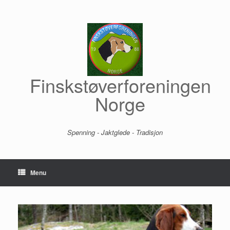
Skip
to
content
Finskstøverforeningen
Norge
Spenning - Jaktglede - Tradisjon
Menu