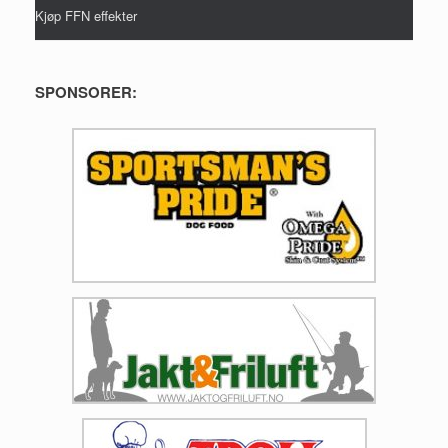
Kjøp FFN effekter
SPONSORER: