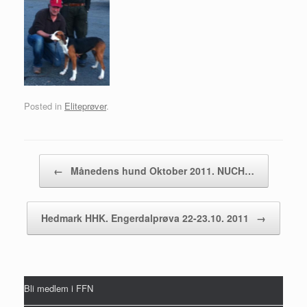
Posted in
Eliteprøver
.
Post navigation
←
Månedens hund Oktober 2011. NUCH…
Hedmark HHK. Engerdalprøva 22-23.10. 2011
→
Bli medlem i FFN