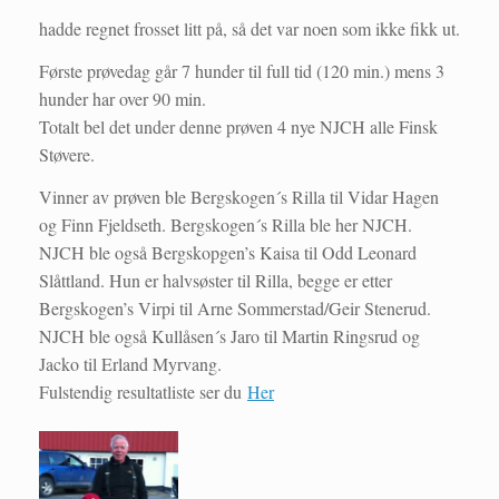
hadde regnet frosset litt på, så det var noen som ikke fikk ut.
Første prøvedag går 7 hunder til full tid (120 min.) mens 3
hunder har over 90 min.
Totalt bel det under denne prøven 4 nye NJCH alle Finsk
Støvere.
Vinner av prøven ble Bergskogen´s Rilla til Vidar Hagen
og Finn Fjeldseth. Bergskogen´s Rilla ble her NJCH.
NJCH ble også Bergskopgen’s Kaisa til Odd Leonard
Slåttland. Hun er halvsøster til Rilla, begge er etter
Bergskogen’s Virpi til Arne Sommerstad/Geir Stenerud.
NJCH ble også Kullåsen´s Jaro til Martin Ringsrud og
Jacko til Erland Myrvang.
Fulstendig resultatliste ser du
Her