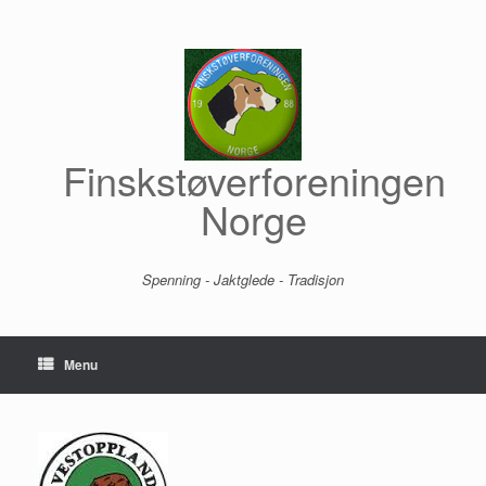
Skip
to
content
Finskstøverforeningen
Norge
Spenning - Jaktglede - Tradisjon
Menu