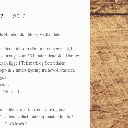
07.11 2010
s Harehundklubb og Vestlandets
r, det er de som står for arrangementet, har
 så mange som 35 hunder, dette skal klareres
edsak ligge i Telemark og Setersdalen.
pp til 2 timers kjøring fra hovedkvarteret.
ge i.
erud.
b Olimstad.
noen hadde barmark, noen skare og noen
2 startende elitehunder oppnådde full tid!
ell Jan Moseid!