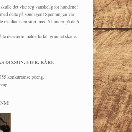
n skulle det vise seg vanskelig for hundene!
pp med dette på søndagen! Spenningen var
e resultatlisten stort, med 5 hunder på de 6
åtte dessverre melde forfall grunnet skade.
AS DIXSON. EIER. KÅRE
355 konkurranse poeng.
oeng.
å NM!