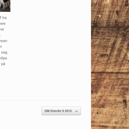
M fra
vere
ver
k
ensen
on
e seg
kilpa
3 på
DM Distrikt II 2010
→