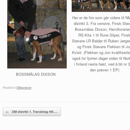
Her er de fire som går videre til N
distrikt 3. Fra venstre, Finsk Stø
Bossmålas Dixson, Hamiltonstø
RS-Kita 1 til Rune Sliper, Fins
Støvere LR Balder til Ruben Jørg
og Finsk Støvere Flekken til J
Kvisli. (Flekken og Jon kvalifisert
også for fjorten dager siden til Nor
i finland neste høst, ved å bli nr 
den prøven 1 EP)
BOSSMÅLAS DIXSON
Posted in
Eliteprøver
.
Post navigation
←
DM distrikt 1. Trøndelag HK.…