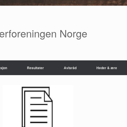
verforeningen Norge
sjon
Resultater
Avlsråd
Heder & ære