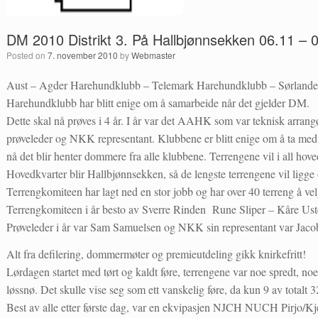
DM 2010 Distrikt 3. På Hallbjønnsekken 06.11 – 
Posted on
7. november 2010
by
Webmaster
Aust – Agder Harehundklubb – Telemark Harehundklubb – Sørlandet
Harehundklubb har blitt enige om å samarbeide når det gjelder DM.
Dette skal nå prøves i 4 år. I år var det AAHK som var teknisk arrangø
prøveleder og NKK representant. Klubbene er blitt enige om å ta med
nå det blir henter dommere fra alle klubbene. Terrengene vil i all hov
Hovedkvarter blir Hallbjønnsekken, så de lengste terrengene vil ligge o
Terrengkomiteen har lagt ned en stor jobb og har over 40 terreng å vel
Terrengkomiteen i år besto av Sverre Rinden Rune Sliper – Kåre Ust
Prøveleder i år var Sam Samuelsen og NKK sin representant var Jaco
Alt fra defilering, dommermøter og premieutdeling gikk knirkefritt!
Lørdagen startet med tørt og kaldt føre, terrengene var noe spredt, 
løssnø. Det skulle vise seg som ett vanskelig føre, da kun 9 av totalt 3
Best av alle etter første dag, var en ekvipasjen NJCH NUCH Pirjo/Kj