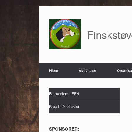
Skip
to
content
Finskstø
Hjem
Aktiviteter
Organisa
Bli medlem i FFN
Kjøp FFN effekter
SPONSORER: