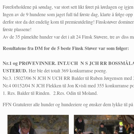
Føreforholdene på søndag, var stort sett likt føret på lørdagen og igje
Ingen av de 9 hundene som jaget full tid første dag, klarte å følge o
derfor stor da det endelig kom til premieutdeling! Finskstøver dominert
første plassene!
Av de 35 påmeldte hunder var det i alt 24 Finsk Støvere, tre av diss m
Resultatene fra DM for de 5 beste Finsk Støver var som følger:
Nr.1 og PRØVEVINNER. INT.UCH N S JCH RR BOSSMÅL
USTERUD.
Her ble det totalt 369 konkurranse poeng.
Nr.3. 15027/06 N JCH N UCH RR Balder til Ruben Jørgensen med 
Nr.4 00152/04 N JCH Flekken til Jon Kvisli med 355 konkurranse p
1. Res. Balder til Rinden. 2.Res. Odin til Moland.
FFN Gratulerer alle hunder og hundeeiere og ønsker dem lykke til p