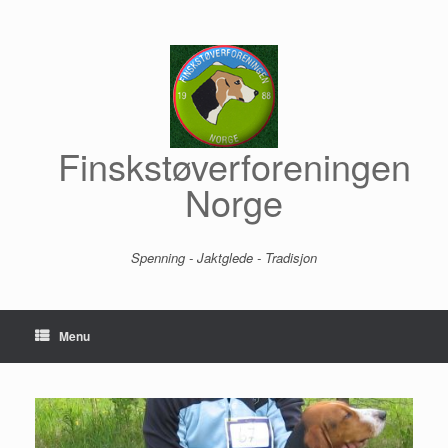
Skip
to
content
Finskstøverforeningen
Norge
Spenning - Jaktglede - Tradisjon
Menu