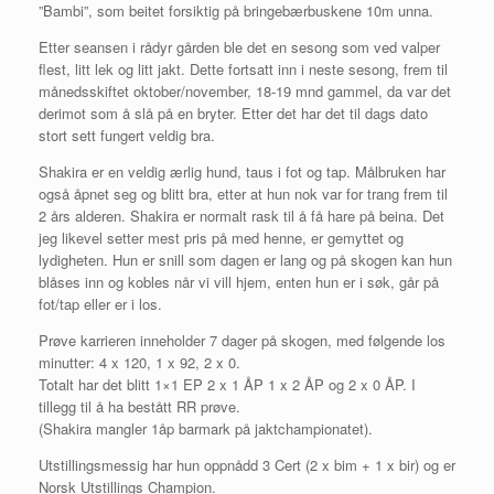
”Bambi”, som beitet forsiktig på bringebærbuskene 10m unna.
Etter seansen i rådyr gården ble det en sesong som ved valper
flest, litt lek og litt jakt. Dette fortsatt inn i neste sesong, frem til
månedsskiftet oktober/november, 18-19 mnd gammel, da var det
derimot som å slå på en bryter. Etter det har det til dags dato
stort sett fungert veldig bra.
Shakira er en veldig ærlig hund, taus i fot og tap. Målbruken har
også åpnet seg og blitt bra, etter at hun nok var for trang frem til
2 års alderen. Shakira er normalt rask til å få hare på beina. Det
jeg likevel setter mest pris på med henne, er gemyttet og
lydigheten. Hun er snill som dagen er lang og på skogen kan hun
blåses inn og kobles når vi vill hjem, enten hun er i søk, går på
fot/tap eller er i los.
Prøve karrieren inneholder 7 dager på skogen, med følgende los
minutter: 4 x 120, 1 x 92, 2 x 0.
Totalt har det blitt 1×1 EP 2 x 1 ÅP 1 x 2 ÅP og 2 x 0 ÅP. I
tillegg til å ha bestått RR prøve.
(Shakira mangler 1åp barmark på jaktchampionatet).
Utstillingsmessig har hun oppnådd 3 Cert (2 x bim + 1 x bir) og er
Norsk Utstillings Champion.