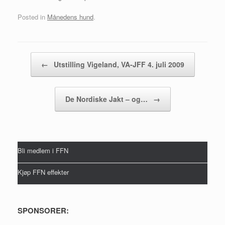
Posted in
Månedens hund
.
Post navigation
←
Utstilling Vigeland, VA-JFF 4. juli 2009
De Nordiske Jakt – og…
→
Bli medlem i FFN
Kjøp FFN effekter
SPONSORER: