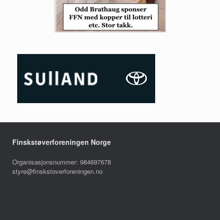
Finskstøverforeningen Norge
Organisasjonsnummer: 984697678
styre@finskstoverforeningen.no