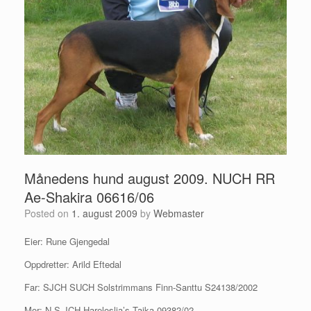
Månedens hund august 2009. NUCH RR
Ae-Shakira 06616/06
Posted on
1. august 2009
by
Webmaster
Eier: Rune Gjengedal
Oppdretter: Arild Eftedal
Far: SJCH SUCH Solstrimmans Finn-Santtu S24138/2002
Mor: N S JCH Hareloslia’s Taika 09382/02