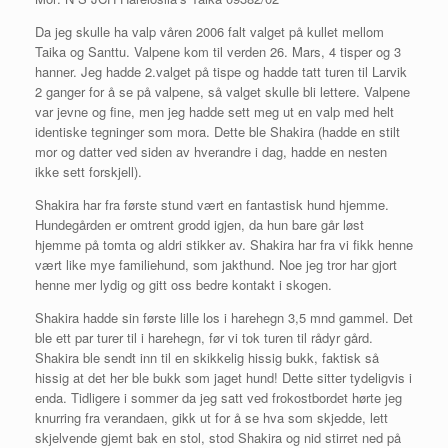
Da jeg skulle ha valp våren 2006 falt valget på kullet mellom
Taika og Santtu. Valpene kom til verden 26. Mars, 4 tisper og 3
hanner. Jeg hadde 2.valget på tispe og hadde tatt turen til Larvik
2 ganger for å se på valpene, så valget skulle bli lettere. Valpene
var jevne og fine, men jeg hadde sett meg ut en valp med helt
identiske tegninger som mora. Dette ble Shakira (hadde en stilt
mor og datter ved siden av hverandre i dag, hadde en nesten
ikke sett forskjell).
Shakira har fra første stund vært en fantastisk hund hjemme.
Hundegården er omtrent grodd igjen, da hun bare går løst
hjemme på tomta og aldri stikker av. Shakira har fra vi fikk henne
vært like mye familiehund, som jakthund. Noe jeg tror har gjort
henne mer lydig og gitt oss bedre kontakt i skogen.
Shakira hadde sin første lille los i harehegn 3,5 mnd gammel. Det
ble ett par turer til i harehegn, før vi tok turen til rådyr gård.
Shakira ble sendt inn til en skikkelig hissig bukk, faktisk så
hissig at det her ble bukk som jaget hund! Dette sitter tydeligvis i
enda. Tidligere i sommer da jeg satt ved frokostbordet hørte jeg
knurring fra verandaen, gikk ut for å se hva som skjedde, lett
skjelvende gjemt bak en stol, stod Shakira og nid stirret ned på