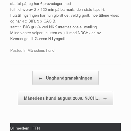
startet på, og har 6 prøvedager med
full tid hvorav 2 x 120 min på barmark, den siste tapsfri.
I utstillingsringen har hun gjordt det veldig godt, noe titlene viser,
og har 4 x BIR, 3 x CACIB,
samt 1 BIG gr 6/4 ved NKK internasjonale utstilling.
Miina venter valper i slutten av juli med NDCH Jari av
Kvernenget til Gunnar N Lyngroth.
Posted in
Månedens hund
.
Post navigation
←
Unghundgranskningen
Månedens hund august 2008. NJCH…
→
Bli medlem i FFN