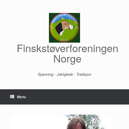
Skip
to
content
Finskstøverforeningen
Norge
Spenning - Jaktglede - Tradisjon
Menu