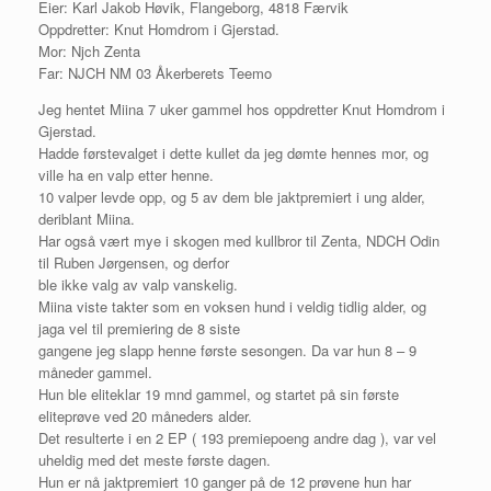
Eier: Karl Jakob Høvik, Flangeborg, 4818 Færvik
Oppdretter: Knut Homdrom i Gjerstad.
Mor: Njch Zenta
Far: NJCH NM 03 Åkerberets Teemo
Jeg hentet Miina 7 uker gammel hos oppdretter Knut Homdrom i
Gjerstad.
Hadde førstevalget i dette kullet da jeg dømte hennes mor, og
ville ha en valp etter henne.
10 valper levde opp, og 5 av dem ble jaktpremiert i ung alder,
deriblant Miina.
Har også vært mye i skogen med kullbror til Zenta, NDCH Odin
til Ruben Jørgensen, og derfor
ble ikke valg av valp vanskelig.
Miina viste takter som en voksen hund i veldig tidlig alder, og
jaga vel til premiering de 8 siste
gangene jeg slapp henne første sesongen. Da var hun 8 – 9
måneder gammel.
Hun ble eliteklar 19 mnd gammel, og startet på sin første
eliteprøve ved 20 måneders alder.
Det resulterte i en 2 EP ( 193 premiepoeng andre dag ), var vel
uheldig med det meste første dagen.
Hun er nå jaktpremiert 10 ganger på de 12 prøvene hun har