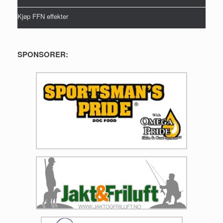
Kjøp FFN effekter
SPONSORER: