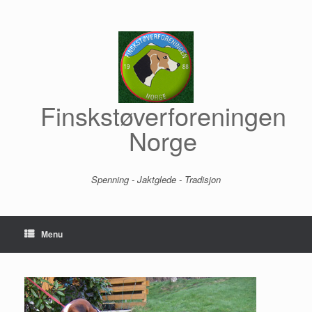
Skip
to
content
Finskstøverforeningen
Norge
Spenning - Jaktglede - Tradisjon
Menu