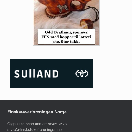
Finskstøverforeningen Norge
Organisasjonsnummer: 984697678
styre@finskstoverforeningen.no