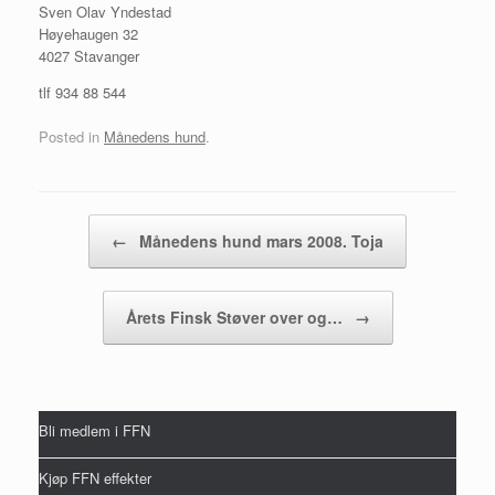
Sven Olav Yndestad
Høyehaugen 32
4027 Stavanger
tlf 934 88 544
Posted in
Månedens hund
.
Post navigation
←
Månedens hund mars 2008. Toja
Årets Finsk Støver over og…
→
Bli medlem i FFN
Kjøp FFN effekter