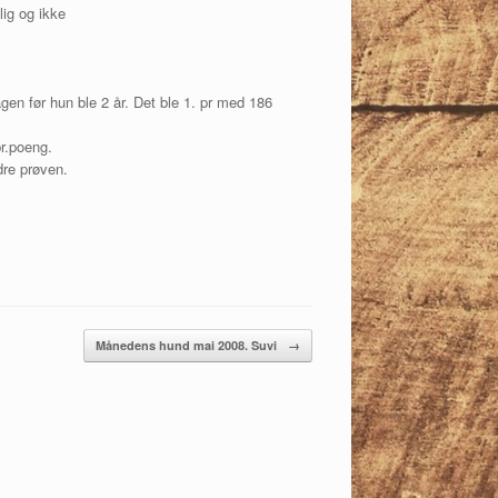
lig og ikke
agen før hun ble 2 år. Det ble 1. pr med 186
pr.poeng.
dre prøven.
Månedens hund mai 2008. Suvi
→