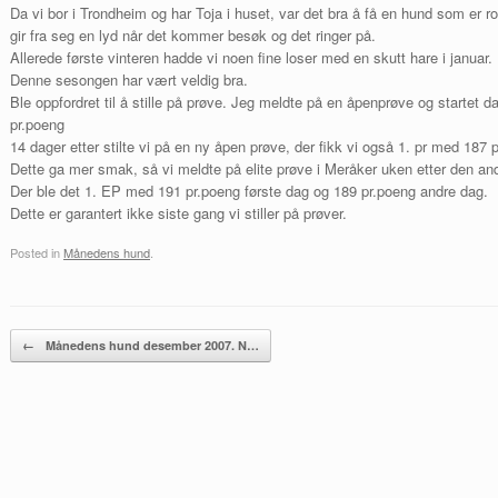
Da vi bor i Trondheim og har Toja i huset, var det bra å få en hund som er ro
gir fra seg en lyd når det kommer besøk og det ringer på.
Allerede første vinteren hadde vi noen fine loser med en skutt hare i januar.
Denne sesongen har vært veldig bra.
Ble oppfordret til å stille på prøve. Jeg meldte på en åpenprøve og startet d
pr.poeng
14 dager etter stilte vi på en ny åpen prøve, der fikk vi også 1. pr med 187 
Dette ga mer smak, så vi meldte på elite prøve i Meråker uken etter den an
Der ble det 1. EP med 191 pr.poeng første dag og 189 pr.poeng andre dag.
Dette er garantert ikke siste gang vi stiller på prøver.
Posted in
Månedens hund
.
Post navigation
←
Månedens hund desember 2007. N…