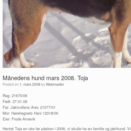
Månedens hund mars 2008. Toja
Posted on
1. mars 2008
by
Webmaster
Reg: 21675/06
Født: 27.01.06
Far: Jaktvollens Arex 21077/01
Mor: Harehegnets Hani 12018/00
Eier: Frode Arnevik
Hentet Toja en uke før påsken i 2006, vi skulle ha en familie og jakthund. Vi