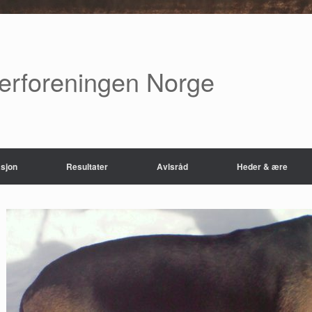
verforeningen Norge
sjon
Resultater
Avlsråd
Heder & ære