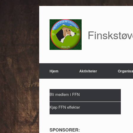
Skip
to
content
Finskstø
Hjem
Aktiviteter
Organisa
Bli medlem i FFN
Kjøp FFN effekter
SPONSORER: