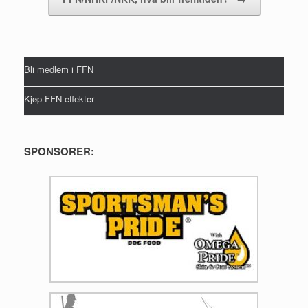
Bli medlem i FFN
Kjøp FFN effekter
SPONSORER: