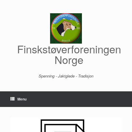
Skip
to
content
Finskstøverforeningen
Norge
Spenning - Jaktglede - Tradisjon
Menu