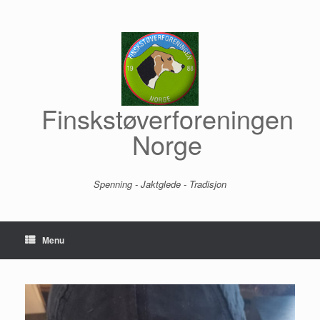
Skip
to
content
Finskstøverforeningen
Norge
Spenning - Jaktglede - Tradisjon
Menu