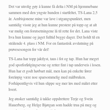
Det var utrolig gøy å kunne få delta i NM på hjemmebane
sammen med den yngste hunden i startfeltet, TS-Lana 2,5
år. Ambisjonene mine var lave i utgangspunktet, men
samtidig visste jeg at hun kunne prestere på topp og at alt
var mulig om forutsetningene lå til rette for det. Lana viste
hva hun kunne og jaget fulltid begge dager. Det holdt til en
strålende 4. plass i NM. For en fantastisk avslutning på
prøvesesongen for vår del!
TS-Lana har topp jaktlyst, taus i fot og tap. Hun har meget
god sporforfølgingsevne og retter fint i tap underveis i losen.
Hun har et godt hørbart mål, men kan på enkelte fører
foreløpig være noe sparsommelig med målbruken.
Forhåpentligvis vil hun slippe seg mer løs med målet etter
hvert.
Jeg ønsker samtidig å takke oppdrettere Terje og Svein
Hauerberg, og Helge Bjørgan som hadde trua på meg og