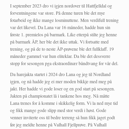
I september 2023 dro vi igjen nordover til Hattfjelldal og
forventningene var store. På denne turen ble det mye
fotarbeid og ikke mange losminuttene. Men verdifull trening
var det likevel. Da Lana var 16 måneder, hadde hun sin
første 1. premielos på barmark. Like etterpå stilte jeg henne
på barmark ÅP, her ble det ikke uttak. Vi fortsatte med
trening, og på de to neste ÅP-prøvene ble det fullklaff. 19
måneder gammel var hun eliteklar. Da ble det dessverre
stopp for sesongen pga ekstraordinær båndtvang for vår del.
Da harejakta startet i 2024 dro Lana og jeg til Nordland
igjen, og nå hadde jeg ei mer moden bikkje med meg på
jakt. Her hadde vi gode loser og en god start på sesongen.
Jakten på championatet lå i tankene hos meg. Nå måtte
Lana trenes for å komme i skikkelig form. Vi la ned mye tid
og fikk mange gode slipp med stor verdi i høst. Gode
venner inviterte oss til bedre terreng så hun fikk jaget godt
før jeg meldte henne på Valhall Fjellprøve. På Valhall