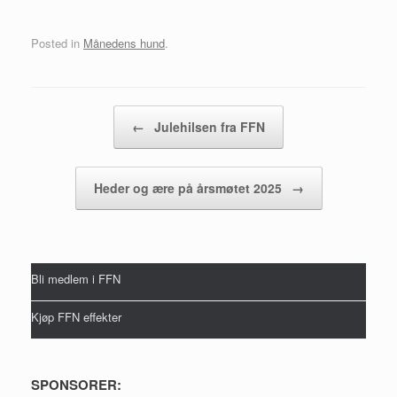
Posted in
Månedens hund
.
Post navigation
←
Julehilsen fra FFN
Heder og ære på årsmøtet 2025
→
Bli medlem i FFN
Kjøp FFN effekter
SPONSORER: