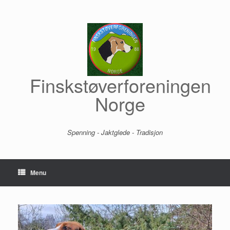
Skip
to
content
Finskstøverforeningen
Norge
Spenning - Jaktglede - Tradisjon
Menu