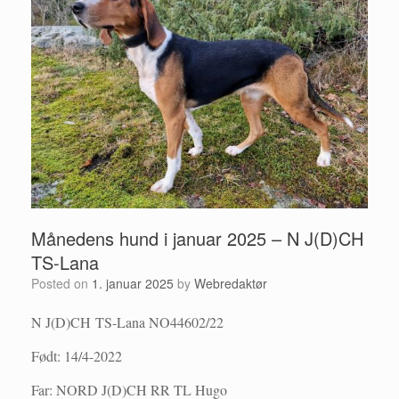
Månedens hund i januar 2025 – N J(D)CH
TS-Lana
Posted on
1. januar 2025
by
Webredaktør
N J(D)CH TS-Lana NO44602/22
Født: 14/4-2022
Far:
NORD J(D)CH RR TL Hugo