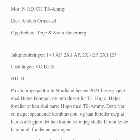
Mor:
N J(D)CH TS-Ammy
Eier: Anders Ormestad
Oppdrettere: Terje & Svein Hauerberg
Jaktpremieringer:
1×0 ÅP, 2X1 ÅP, 2X3 EP, 2X1 EP
Utstillinger:
VG BHK
HD: B
På vår årlige jakttur til Nordland høsten 2021 ble jeg kjent
med Helge Bjørgan, og introdusert for TL-Hugo. Helge
forteller at han skal parre Hugo med TS-Ammy. Dette var
en meget spennende kombinasjon, og han forteller meg at
han skulle gjøre det han kunne for at jeg skulle få min første
harehund, fra denne parringen.