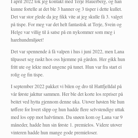
I april 2022 tok jeg kontakt med Terje Hauerberg, og han
kunne fortelle at det ble 3 hanner og 3 tisper i dette kullet.
Det var stor glede da jeg fikk vite at jeg skulle få 3. valget
på tispe. For meg var det helt fantastisk at Terje, Svein og
Helge var villig til å satse på en nykommer som meg i
harehundmiljøet!
Det var spennende å få valpen i hus i juni 2022, men Lana
tilpasset seg raskt hos oss hjemme på gården. Her gikk hun
fritt ute og lekte med ungene på tunet. Hun var fra start ei
rolig og fin tispe.
I september 2022 pakket vi bilen og dro til Hattfjelldal på
vår første jakttur sammen. Her ble det korte los repriser på
beitet ved hytta gjennom denne uka. Utover høsten ble hun
tøffere for hvert slipp og hun hadde flere selvstendige uttak
med los opp mot halvtimen. Da snøen kom og Lana var 9
måneder, hadde hun sin første 1. premielos. Videre utover
vinteren hadde hun mange gode premieloser.