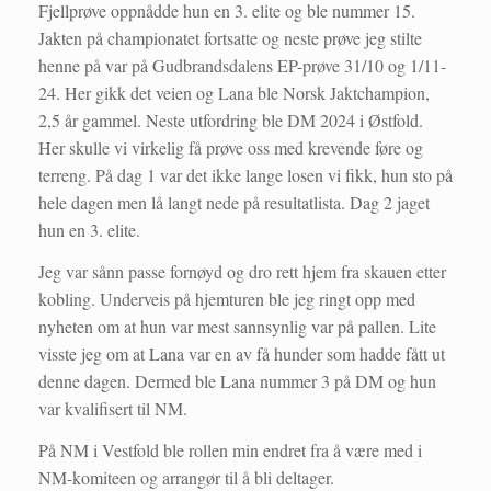
Fjellprøve oppnådde hun en 3. elite og ble nummer 15.
Jakten på championatet fortsatte og neste prøve jeg stilte
henne på var på Gudbrandsdalens EP-prøve 31/10 og 1/11-
24. Her gikk det veien og Lana ble Norsk Jaktchampion,
2,5 år gammel. Neste utfordring ble DM 2024 i Østfold.
Her skulle vi virkelig få prøve oss med krevende føre og
terreng. På dag 1 var det ikke lange losen vi fikk, hun sto på
hele dagen men lå langt nede på resultatlista. Dag 2 jaget
hun en 3. elite.
Jeg var sånn passe fornøyd og dro rett hjem fra skauen etter
kobling. Underveis på hjemturen ble jeg ringt opp med
nyheten om at hun var mest sannsynlig var på pallen. Lite
visste jeg om at Lana var en av få hunder som hadde fått ut
denne dagen. Dermed ble Lana nummer 3 på DM og hun
var kvalifisert til NM.
På NM i Vestfold ble rollen min endret fra å være med i
NM-komiteen og arrangør til å bli deltager.