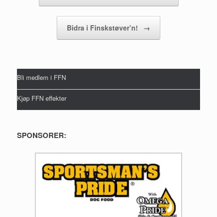
Bidra i Finskstøver’n!
→
Bli medlem i FFN
Kjøp FFN effekter
SPONSORER: