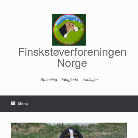
Skip
to
content
Finskstøverforeningen
Norge
Spenning - Jaktglede - Tradisjon
Menu