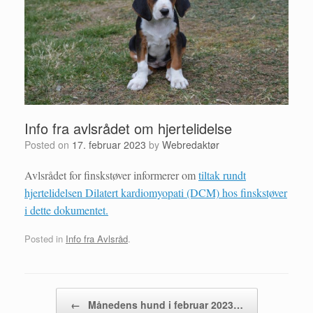
Info fra avlsrådet om hjertelidelse
Posted on
17. februar 2023
by
Webredaktør
Avlsrådet for finskstøver informerer om
tiltak rundt
hjertelidelsen Dilatert kardiomyopati (DCM) hos finskstøver
i dette dokumentet.
Posted in
Info fra Avlsråd
.
Post navigation
←
Månedens hund i februar 2023…