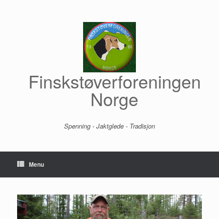
Skip
to
content
Finskstøverforeningen
Norge
Spenning - Jaktglede - Tradisjon
Menu