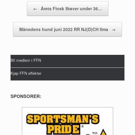
Post navigation
←
Årets Finsk Støver under 36…
Månedens hund juni 2022 RR NJ(D)CH Ilma
→
Bli medlem i FFN
Kjøp FFN effekter
SPONSORER: