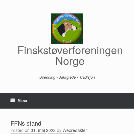
Skip
to
content
Finskstøverforeningen
Norge
Spenning - Jaktglede - Tradisjon
Menu
FFNs stand
Posted on
31. mai 2022
by
Webredaktør