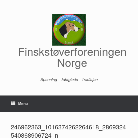
Skip
to
content
Finskstøverforeningen
Norge
Spenning - Jaktglede - Tradisjon
Menu
246962363_1016374262264618_2869324
540868906724_n