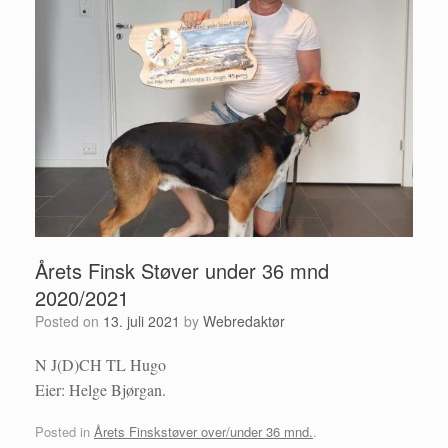
Årets Finsk Støver under 36 mnd
2020/2021
Posted on
13. juli 2021
by
Webredaktør
N J(D)CH TL Hugo
Eier: Helge Bjørgan.
Posted in
Årets Finskstøver over/under 36 mnd.
.