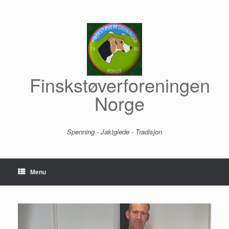
Skip
to
content
Finskstøverforeningen
Norge
Spenning - Jaktglede - Tradisjon
Menu