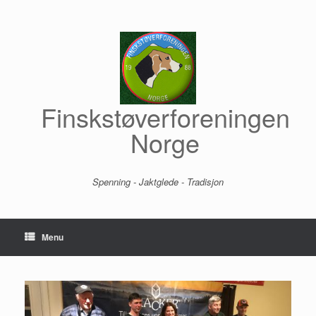
Skip
to
content
Finskstøverforeningen
Norge
Spenning - Jaktglede - Tradisjon
Menu