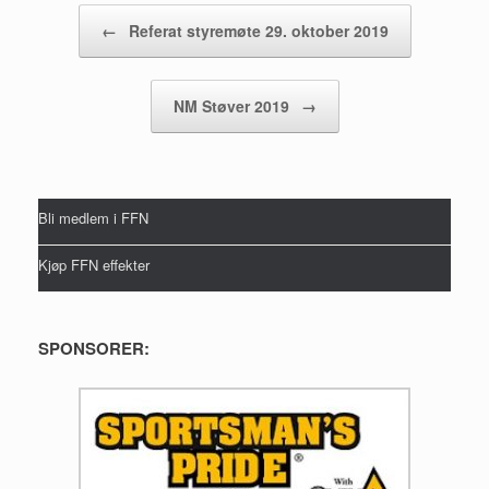
Post navigation
←
Referat styremøte 29. oktober 2019
NM Støver 2019
→
Bli medlem i FFN
Kjøp FFN effekter
SPONSORER: