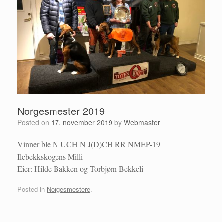
Norgesmester 2019
Posted on
17. november 2019
by
Webmaster
Vinner ble N UCH N J(D)CH RR NMEP-19
Ilebekkskogens Milli
Eier: Hilde Bakken og Torbjørn Bekkeli
Posted in
Norgesmestere
.