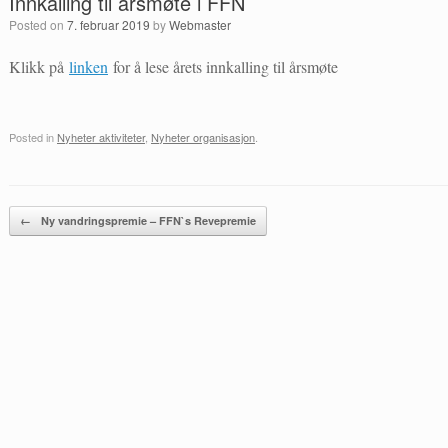
Innkalling til årsmøte i FFN
Posted on
7. februar 2019
by
Webmaster
Klikk på
linken
for å lese årets innkalling til årsmøte
Posted in
Nyheter aktiviteter
,
Nyheter organisasjon
.
Post navigation
←
Ny vandringspremie – FFN`s Revepremie