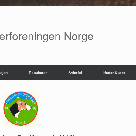
verforeningen Norge
sjon
Resultater
Avlsråd
Heder & ære