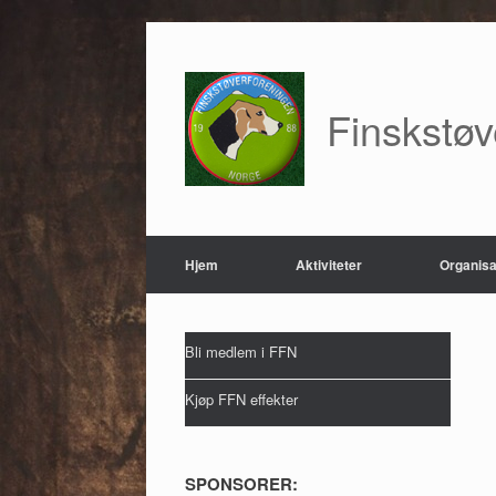
Skip
to
content
Finskstø
Hjem
Aktiviteter
Organisa
Bli medlem i FFN
Kjøp FFN effekter
SPONSORER: