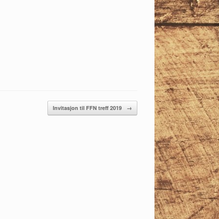
Invitasjon til FFN treff 2019
→