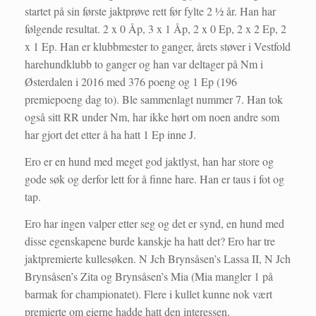
startet på sin første jaktprøve rett før fylte 2 ½ år. Han har
følgende resultat. 2 x 0 Åp, 3 x 1 Åp, 2 x 0 Ep, 2 x 2 Ep, 2
x 1 Ep. Han er klubbmester to ganger, årets støver i Vestfold
harehundklubb to ganger og han var deltager på Nm i
Østerdalen i 2016 med 376 poeng og 1 Ep (196
premiepoeng dag to). Ble sammenlagt nummer 7. Han tok
også sitt RR under Nm, har ikke hørt om noen andre som
har gjort det etter å ha hatt 1 Ep inne J.
Ero er en hund med meget god jaktlyst, han har store og
gode søk og derfor lett for å finne hare. Han er taus i fot og
tap.
Ero har ingen valper etter seg og det er synd, en hund med
disse egenskapene burde kanskje ha hatt det? Ero har tre
jaktpremierte kullesøken. N Jch Brynsåsen’s Lassa II, N Jch
Brynsåsen’s Zita og Brynsåsen’s Mia (Mia mangler 1 på
barmak for championatet). Flere i kullet kunne nok vært
premierte om eierne hadde hatt den interessen.