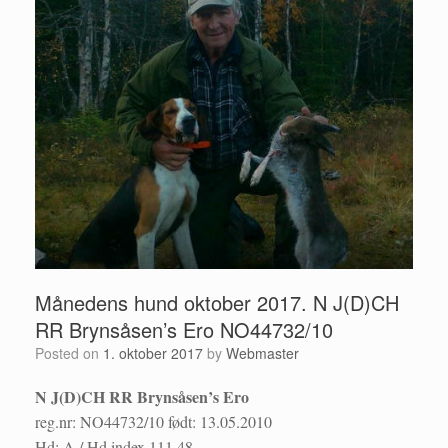
Månedens hund oktober 2017. N J(D)CH
RR Brynsåsen’s Ero NO44732/10
Posted on
1. oktober 2017
by
Webmaster
N J(D)CH RR Brynsåsen’s Ero
reg.nr: NO44732/10 født: 13.05.2010
Hd: A / Hd index 111,48