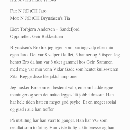
Far: N J(D)CH Jaro
Mor: N J(D)CH Brynsåsen’s Tia
Eier: Torbjørn Andersen – Sandefjord
Oppdretter: Geir Bakkestuen
Brynsåsen’s Ero tok jeg igjen som parringsvalp etter min
egen Jaro. Det var 8 valper i kullet, 3 hanner og 5 tisper. Jeg
hentet Ero da han var 8 uker gammel hos Geir. Sammen
med meg var min venn Vidar Gade som hentet kullsøsteren
Zita. Begge disse ble jaktchampioner.
Jeg husker Ero som en bestemt valp, en som hadde egne
meninger og som det måtte legges litt jobb i dressur. Han
har hele tiden hatt en meget god psyke. Er en meget sosial
og glad i alle han treffer.
På utstilling har han vært to ganger. Han har VG som
resultat som to åring. Han viste tidlig jaktinteresse og han