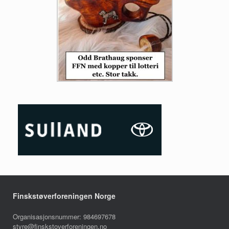
Finskstøverforeningen Norge
Organisasjonsnummer: 984697678
styre@finskstoverforeningen.no