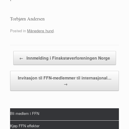
Torbjørn Andersen
Posted in
Månedens hund
.
Post navigation
←
Innmelding i Finskstøverforeningen Norge
Invitasjon til FFN-medlemmer til internasjonal…
→
Bli medlem i FFN
Kjøp FFN effekter