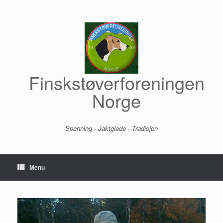
Skip
to
content
Finskstøverforeningen
Norge
Spenning - Jaktglede - Tradisjon
Menu