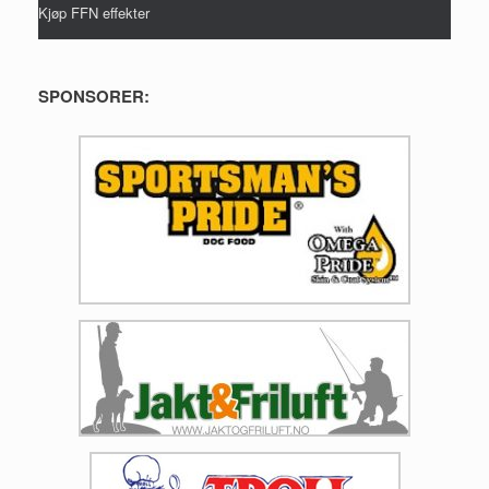
Kjøp FFN effekter
SPONSORER: