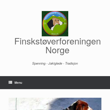
Skip
to
content
Finskstøverforeningen
Norge
Spenning - Jaktglede - Tradisjon
Menu