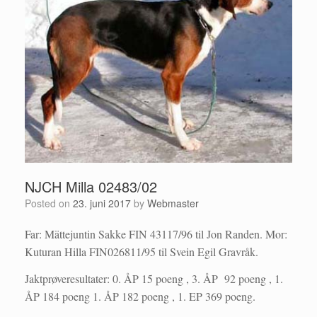
NJCH Milla 02483/02
Posted on
23. juni 2017
by
Webmaster
Far: Mättejuntin Sakke FIN 43117/96 til Jon Randen. Mor:
Kuturan Hilla FIN026811/95 til Svein Egil Gravråk.
Jaktprøveresultater: 0. ÅP 15 poeng , 3. ÅP 92 poeng , 1.
ÅP 184 poeng 1. ÅP 182 poeng , 1. EP 369 poeng.