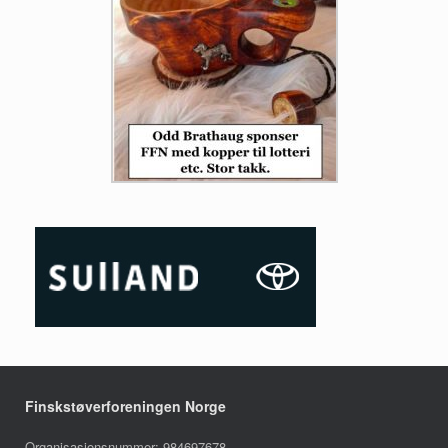
Finskstøverforeningen Norge
Organisasjonsnummer: 984697678