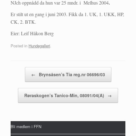
.
NJch oppnådd da hun var 25 mndr. i Melhus 2004
Er stilt ut en gang i juni 2003. Fikk da 1. UK, 1. UKK, HP,
CK, 2. BTK.
Eier: Leif Håkon Berg
Posted in
Hundegalleri
.
Post navigation
←
Brynsåsen’s Tia reg.nr 06696/03
Røraskogen’s Tanico-Min, 08091/04(A)
→
Bli medlem i FFN