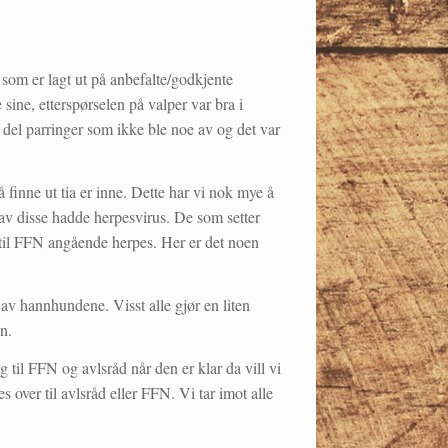
r som er lagt ut på anbefalte/godkjente
e sine, etterspørselen på valper var bra i
 del parringer som ikke ble noe av og det var
 å finne ut tia er inne. Dette har vi nok mye å
 av disse hadde herpesvirus. De som setter
 til FFN angående herpes. Her er det noen
av hannhundene. Visst alle gjør en liten
n.
 til FFN og avlsråd når den er klar da vill vi
ver til avlsråd eller FFN. Vi tar imot alle