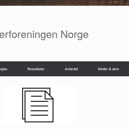
verforeningen Norge
sjon
Resultater
Avlsråd
Heder & ære