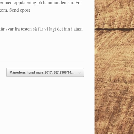
mmer med oppdatering på hannhunden sin. For
vkom. Send epost
 svar fra testen så får vi lagt det inn i ataxi
Månedens hund mars 2017. SE42308/14…
→