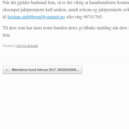
Når det gjelder hanhund lista, så er det viktig at hannhundeiere ko
eksempel jaktpremierte kull søsken, antall avkom og jaktpremierte a
til
kristian.stubbberud@statnett.no
eller ring 90741765.
Til dere som har ataxi testet hunden deres gi tilbake melding når dere får
lista.
Posted in
Info fra Avlsråd
.
Post navigation
←
Månedens hund februar 2017. S54294/2009…