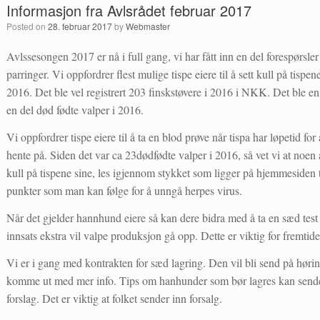
Informasjon fra Avlsrådet februar 2017
Posted on
28. februar 2017
by
Webmaster
Avlssesongen 2017 er nå i full gang, vi har fått inn en del forespørsle
parringer. Vi oppfordrer flest mulige tispe eiere til å sett kull på tispen
2016. Det ble vel registrert 203 finskstøvere i 2016 i NKK. Det ble en
en del død fødte valper i 2016.
Vi oppfordrer tispe eiere til å ta en blod prøve når tispa har løpetid for
hente på. Siden det var ca 23dødfødte valper i 2016, så vet vi at noen
kull på tispene sine, les igjennom stykket som ligger på hjemmesiden
punkter som man kan følge for å unngå herpes virus.
Når det gjelder hannhund eiere så kan dere bidra med å ta en sæd test 
innsats ekstra vil valpe produksjon gå opp. Dette er viktig for fremtide
Vi er i gang med kontrakten for sæd lagring. Den vil bli send på høring
komme ut med mer info. Tips om hanhunder som bør lagres kan sendes o
forslag. Det er viktig at folket sender inn forsalg.