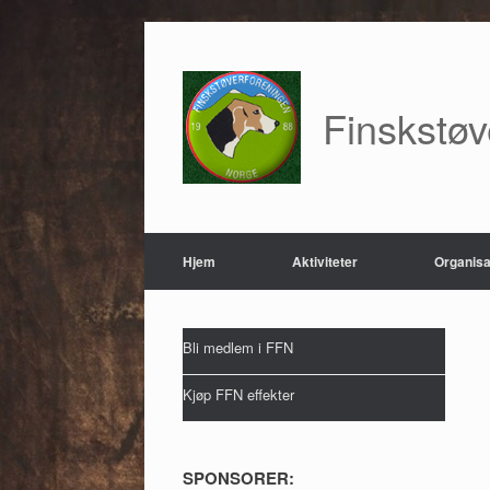
Skip
to
content
Finskstø
Hjem
Aktiviteter
Organisa
Bli medlem i FFN
Kjøp FFN effekter
SPONSORER: