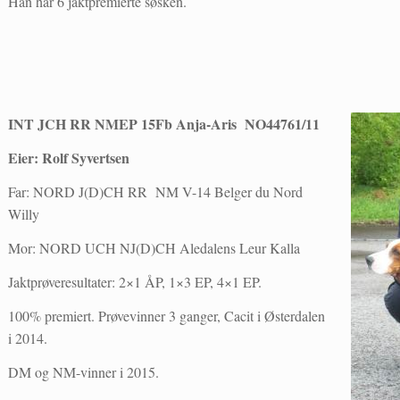
Han har 6 jaktpremierte søsken.
INT JCH RR NMEP 15Fb Anja-Aris NO44761/11
Eier: Rolf Syvertsen
Far: NORD J(D)CH RR NM V-14 Belger du Nord
Willy
Mor: NORD UCH NJ(D)CH Aledalens Leur Kalla
Jaktprøveresultater: 2×1 ÅP, 1×3 EP, 4×1 EP.
100% premiert. Prøvevinner 3 ganger, Cacit i Østerdalen
i 2014.
DM og NM-vinner i 2015.