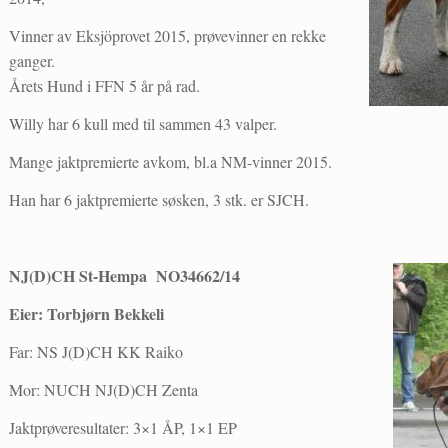
Vinner av Eksjöprovet 2015, prøvevinner en rekke
ganger.
Årets Hund i FFN 5 år på rad.
Willy har 6 kull med til sammen 43 valper.
Mange jaktpremierte avkom, bl.a NM-vinner 2015.
Han har 6 jaktpremierte søsken, 3 stk. er SJCH.
NJ(D)CH St-Hempa NO34662/14
Eier: Torbjørn Bekkeli
Far: NS J(D)CH KK Raiko
Mor: NUCH NJ(D)CH Zenta
Jaktprøveresultater: 3×1 ÅP, 1×1 EP