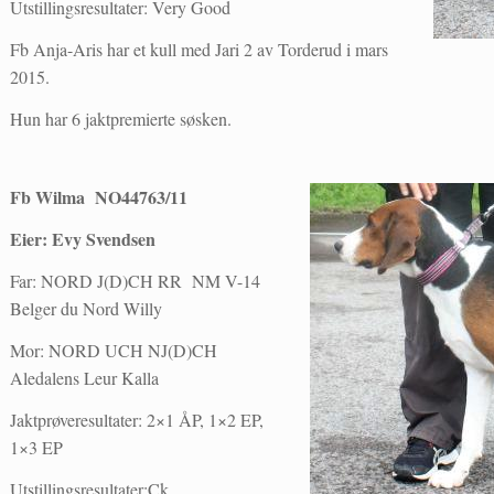
Utstillingsresultater: Very Good
Fb Anja-Aris har et kull med Jari 2 av Torderud i mars
2015.
Hun har 6 jaktpremierte søsken.
Fb Wilma NO44763/11
Eier: Evy Svendsen
Far: NORD J(D)CH RR NM V-14
Belger du Nord Willy
Mor: NORD UCH NJ(D)CH
Aledalens Leur Kalla
Jaktprøveresultater: 2×1 ÅP, 1×2 EP,
1×3 EP
Utstillingsresultater:Ck