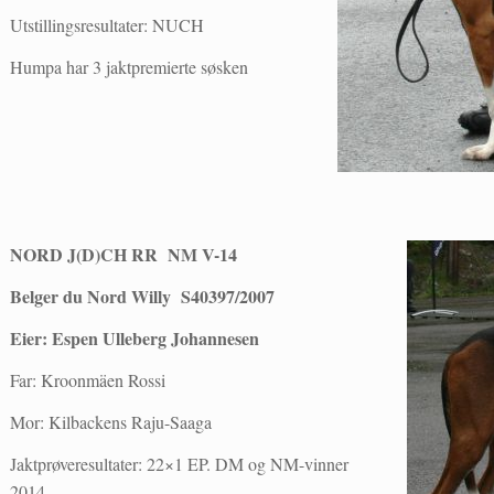
Utstillingsresultater: NUCH
Humpa har 3 jaktpremierte søsken
NORD J(D)CH RR NM V-14
Belger du Nord Willy S40397/2007
Eier: Espen Ulleberg Johannesen
Far: Kroonmäen Rossi
Mor: Kilbackens Raju-Saaga
Jaktprøveresultater: 22×1 EP. DM og NM-vinner
2014,