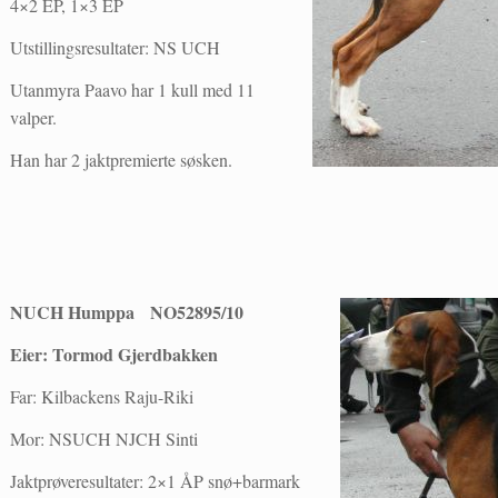
4×2 EP, 1×3 EP
Utstillingsresultater: NS UCH
Utanmyra Paavo har 1 kull med 11
valper.
Han har 2 jaktpremierte søsken.
NUCH Humppa NO52895/10
Eier: Tormod Gjerdbakken
Far: Kilbackens Raju-Riki
Mor: NSUCH NJCH Sinti
Jaktprøveresultater: 2×1 ÅP snø+barmark