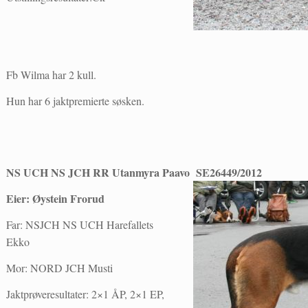
Fb Wilma har 2 kull.
Hun har 6 jaktpremierte søsken.
NS UCH NS JCH RR Utanmyra Paavo SE26449/2012
Eier: Øystein Frorud
Far: NSJCH NS UCH Harefallets
Ekko
Mor: NORD JCH Musti
Jaktprøveresultater: 2×1 ÅP, 2×1 EP,