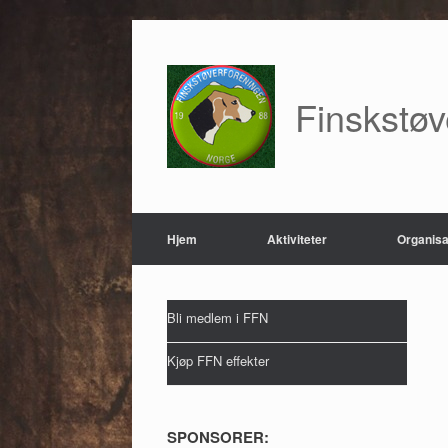
Skip
to
content
Finskstø
Hjem
Aktiviteter
Organisa
Bli medlem i FFN
Kjøp FFN effekter
SPONSORER: