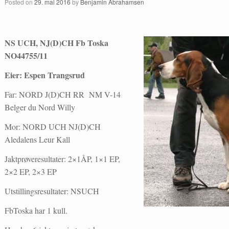
Posted on
29. mai 2016
by
Benjamin Abrahamsen
NS UCH, NJ(D)CH Fb Toska
NO44755/11
Eier: Espen Trangsrud
Far: NORD J(D)CH RR NM V-14
Belger du Nord Willy
Mor: NORD UCH NJ(D)CH
Aledalens Leur Kall
Jaktprøveresultater: 2×1ÅP, 1×1 EP,
2×2 EP, 2×3 EP
Utstillingsresultater: NSUCH
FbToska har 1 kull.