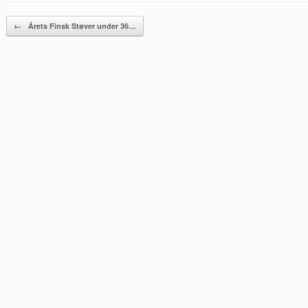
Post navigation
←
Årets Finsk Støver under 36…