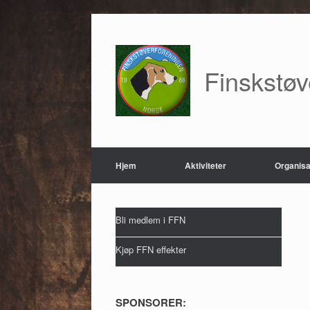
Skip
to
content
Finskstø
Hjem
Aktiviteter
Organisa
Bli medlem i FFN
Kjøp FFN effekter
SPONSORER: