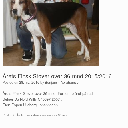
Årets Finsk Støver over 36 mnd 2015/2016
Posted on
28. mai 2016
by
Benjamin Abrahamsen
Årets Finsk Støver over 36 mnd. For femte året på rad.
Belger Du Nord Willy S40397/2007 .
Eier: Espen Ulleberg Johannesen
Posted in
Årets Finskstøver over/under 36 mnd.
.