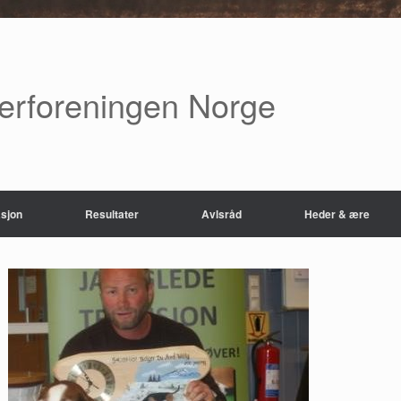
verforeningen Norge
sjon
Resultater
Avlsråd
Heder & ære