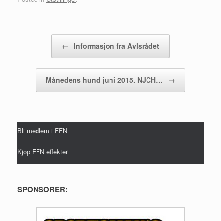
Post navigation
←
Informasjon fra Avlsrådet
Månedens hund juni 2015. NJCH…
→
Bli medlem i FFN
Kjøp FFN effekter
SPONSORER: