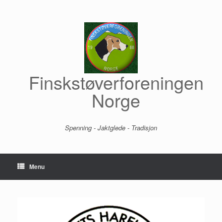
Skip
to
content
Finskstøverforeningen
Norge
Spenning - Jaktglede - Tradisjon
Menu