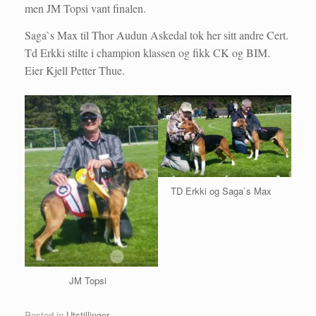
men JM Topsi vant finalen.
Saga`s Max til Thor Audun Askedal tok her sitt andre Cert.
Td Erkki stilte i champion klassen og fikk CK og BIM.
Eier Kjell Petter Thue.
TD Erkki og Saga`s Max
JM Topsi
Posted in
Utstillinger
.