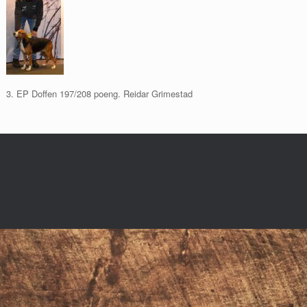
3. EP Doffen 197/208 poeng. Reidar Grimestad