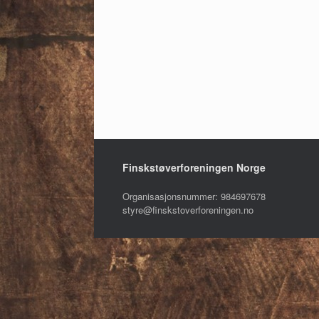
Finskstøverforeningen Norge
Organisasjonsnummer: 984697678
styre@finskstoverforeningen.no