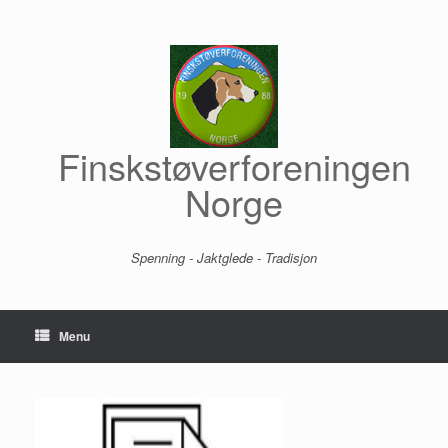
Skip
to
content
Finskstøverforeningen
Norge
Spenning - Jaktglede - Tradisjon
Menu