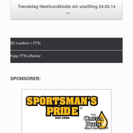
Trøndelag Harehundklubb sin utstilling 24.05.14
→
Bli medlem i FFN
Kjøp FFN effekter
SPONSORER: