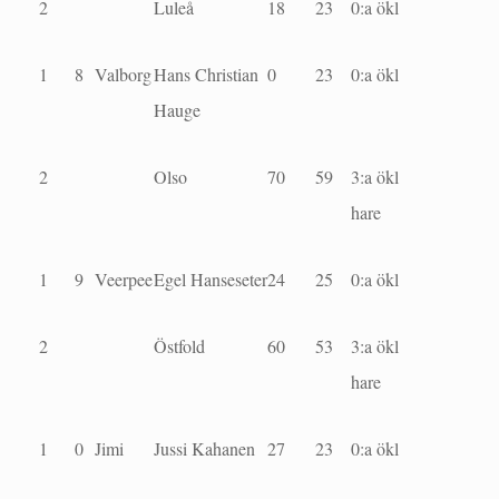
2
Luleå
18
23
0:a ökl
1
8
Valborg
Hans Christian
0
23
0:a ökl
Hauge
2
Olso
70
59
3:a ökl
hare
1
9
Veerpee
Egel Hanseseter
24
25
0:a ökl
2
Östfold
60
53
3:a ökl
hare
1
0
Jimi
Jussi Kahanen
27
23
0:a ökl