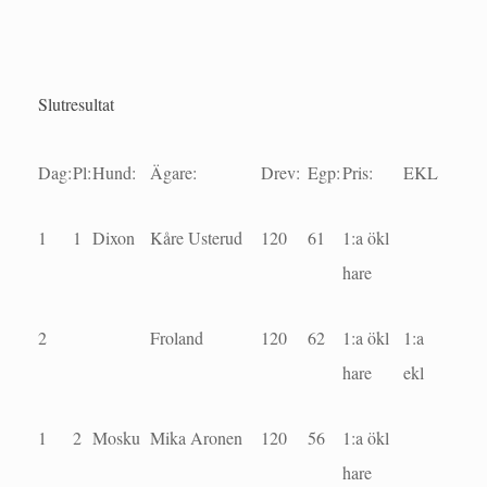
Slutresultat
Dag:
Pl:
Hund:
Ägare:
Drev:
Egp:
Pris:
EKL
1
1
Dixon
Kåre Usterud
120
61
1:a ökl
hare
2
Froland
120
62
1:a ökl
1:a
hare
ekl
1
2
Mosku
Mika Aronen
120
56
1:a ökl
hare