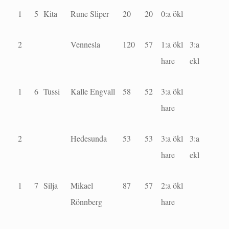
1
5
Kita
Rune Sliper
20
20
0:a ökl
2
Vennesla
120
57
1:a ökl
3:a
hare
ekl
1
6
Tussi
Kalle Engvall
58
52
3:a ökl
hare
2
Hedesunda
53
53
3:a ökl
3:a
hare
ekl
1
7
Silja
Mikael
87
57
2:a ökl
Rönnberg
hare