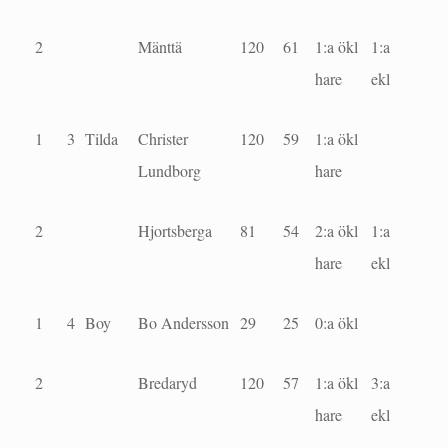
2
Mänttä
120
61
1:a ökl
1:a
hare
ekl
1
3
Tilda
Christer
120
59
1:a ökl
Lundborg
hare
2
Hjortsberga
81
54
2:a ökl
1:a
hare
ekl
1
4
Boy
Bo Andersson
29
25
0:a ökl
2
Bredaryd
120
57
1:a ökl
3:a
hare
ekl