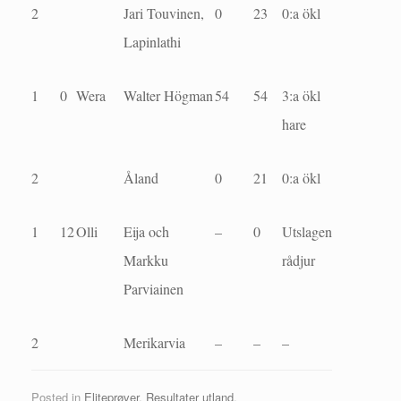
2
Jari Touvinen,
0
23
0:a ökl
Lapinlathi
1
0
Wera
Walter Högman
54
54
3:a ökl
hare
2
Åland
0
21
0:a ökl
1
12
Olli
Eija och
–
0
Utslagen
Markku
rådjur
Parviainen
2
Merikarvia
–
–
–
Posted in
Eliteprøver
,
Resultater utland
.