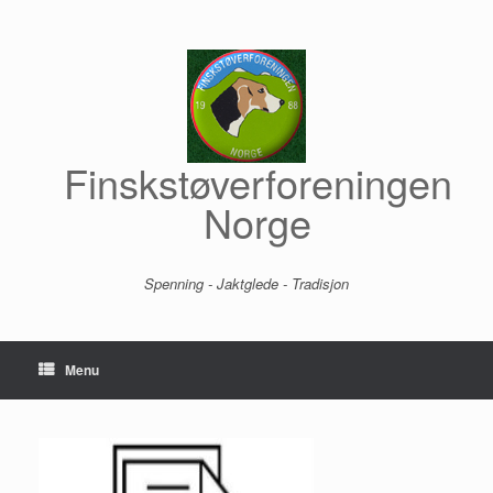
Skip
to
content
Finskstøverforeningen
Norge
Spenning - Jaktglede - Tradisjon
Menu