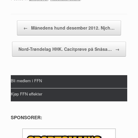
Post navigation
←
Månedens hund desember 2012. Njch…
Nord-Trøndelag HHK. Cacitprøve på Snåsa…
→
Bli medlem i FFN
Kjøp FFN effekter
SPONSORER: