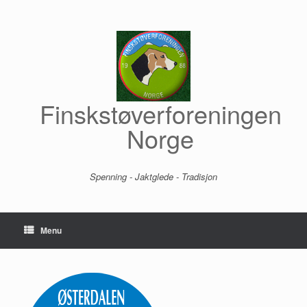
Skip
to
content
Finskstøverforeningen
Norge
Spenning - Jaktglede - Tradisjon
Menu