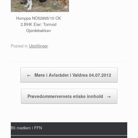
Humppa NO52895/10 CK
2.BHK Eier: Tormod
Gjerdebakken
Posted in
Utstillinger
.
Post navigation
←
Møte i Avlsrådet i Valdres 04.07.2012
Prøvedommervervets etiske innhold
→
Bli medlem i FFN