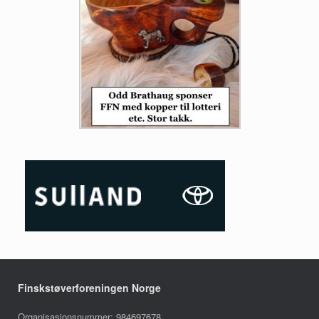
Finskstøverforeningen Norge
Organisasjonsnummer: 984697678