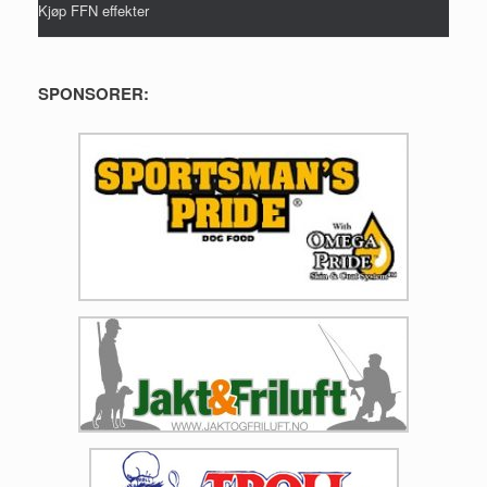
Kjøp FFN effekter
SPONSORER: