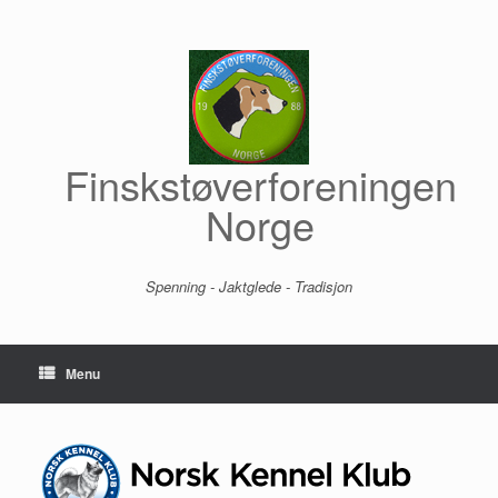
Skip
to
content
Finskstøverforeningen
Norge
Spenning - Jaktglede - Tradisjon
Menu