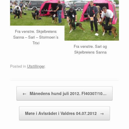
Fra venstre. Skjelbreiens
Sanna – Sari – Stormoen´s
Trixi
Fra venstre. Sari og
Skjelbreiens Sanna
Posted in
Utstillinger
.
Post navigation
←
Månedens hund juli 2012. FI40307/10…
Møte i Avlsrådet i Valdres 04.07.2012
→