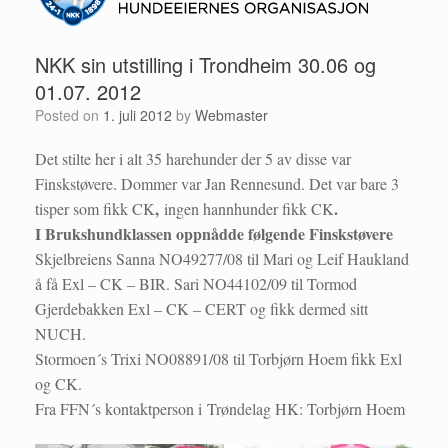
NKK sin utstilling i Trondheim 30.06 og
01.07. 2012
Posted on
1. juli 2012
by
Webmaster
Det stilte her i alt 35 harehunder der 5 av disse var
Finskstøvere. Dommer var Jan Rennesund. Det var bare 3
,
.
tisper som fikk CK
ingen hannhunder fikk CK
I Brukshundklassen oppnådde følgende Finskstøvere
Skjelbreiens Sanna NO49277/08 til Mari og Leif Haukland
å få Exl – CK – BIR. Sari NO44102/09 til Tormod
Gjerdebakken Exl – CK – CERT og fikk dermed sitt
NUCH.
Stormoen´s Trixi NO08891/08 til Torbjørn Hoem fikk Exl
og CK.
Fra FFN´s kontaktperson i Trøndelag HK: Torbjørn Hoem