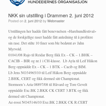
NKK sin utstilling i Drammen 2. juni 2012
Posted on
2. juni 2012
by
Webmaster
Utstillingen her hadde fått benevnelsen «Harehundfestival»
og de forskjellige raser hadde fått anledning til å profilere
sin rase. Det stilte 10 finer som ble bedømt av Jahn
Myrvold.
01041/08 Rajo til Reidar Berg fikk Ex – CK – 1.BHK –
CACIB – BIR og nr.1 i CH-klasse. Lb Ayla til Leif Håkon
Berg oppnådde Ex – CK – 1 BTK – Cacib og BIM.
Lb Jens NO34965/10 til Leif Håkon Berg oppnådde
2.BHK, CERT og fikk dermed sitt Championat.
Stormoen´s Aria 08897/08 til Håvard og Tore Gevelt
oppnådde Exc.BK 2.BKK CK CERT 3.BTK og fikk
dermed sitt Championat.
Ae-rossi NO45146/10 Exe.BK 2.BKK CK R.CERT