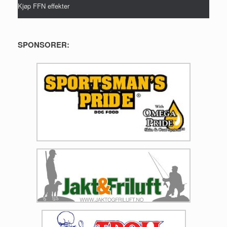
Kjøp FFN effekter
SPONSORER: