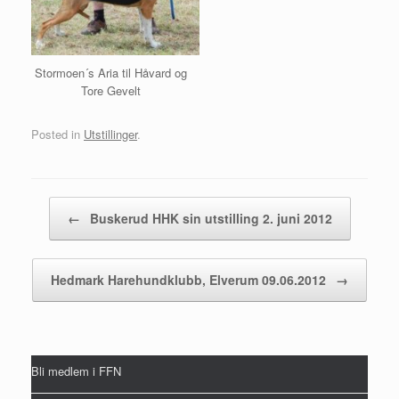
Stormoen´s Aria til Håvard og
Tore Gevelt
Posted in
Utstillinger
.
Post navigation
←
Buskerud HHK sin utstilling 2. juni 2012
Hedmark Harehundklubb, Elverum 09.06.2012
→
Bli medlem i FFN