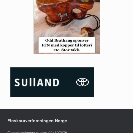
Finskstøverforeningen Norge
Organisasjonsnummer: 984697678