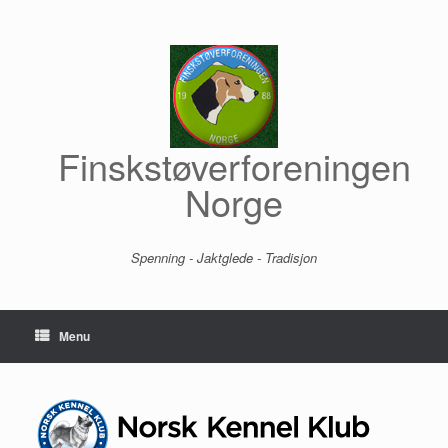
Skip
to
content
Finskstøverforeningen
Norge
Spenning - Jaktglede - Tradisjon
Menu