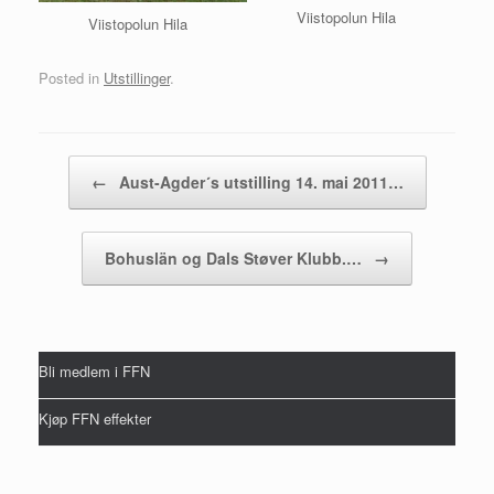
Viistopolun Hila
Viistopolun Hila
Posted in
Utstillinger
.
Post navigation
←
Aust-Agder´s utstilling 14. mai 2011…
Bohuslän og Dals Støver Klubb.…
→
Bli medlem i FFN
Kjøp FFN effekter