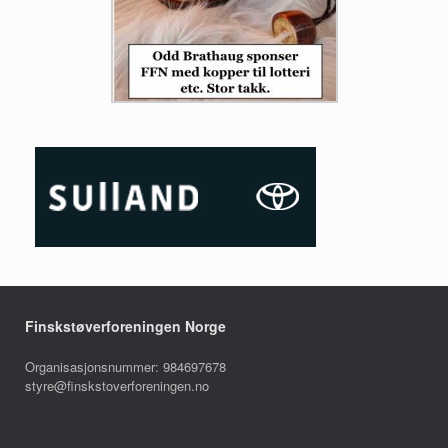
Finskstøverforeningen Norge
Organisasjonsnummer: 984697678
styre@finskstoverforeningen.no