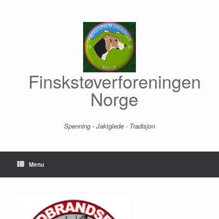
Skip
to
content
Finskstøverforeningen
Norge
Spenning - Jaktglede - Tradisjon
Menu