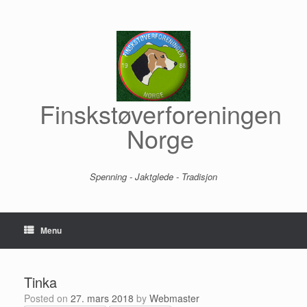
Skip
to
content
Finskstøverforeningen
Norge
Spenning - Jaktglede - Tradisjon
Menu
Tinka
Posted on
27. mars 2018
by
Webmaster